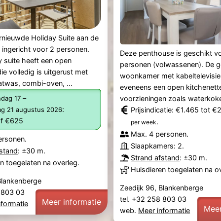
rnieuwde Holiday Suite aan de
 ingericht voor 2 personen.
Deze penthouse is geschikt v
 suite heeft een open
personen (volwassenen). De ge
ie volledig is uitgerust met
woonkamer met kabeltelevisie
atwas, combi-oven, ...
eveneens een open kitchenette
–
dag 17
voorzieningen zoals waterkoker
:
dag 21 augustus 2026
Prijsindicatie: €1.465 tot €
f €625
.
per week
Max. 4 personen.
ersonen.
Slaapkamers: 2.
fstand
: ±30 m.
Strand afstand
: ±30 m.
n toegelaten na overleg.
Huisdieren toegelaten na o
Blankenberge
Zeedijk 96, Blankenberge
8 803 03
tel. +32 258 803 03
Meer informatie
nformatie
Meer
web.
Meer informatie