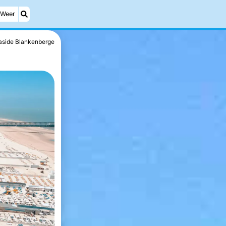
Weer
aside Blankenberge