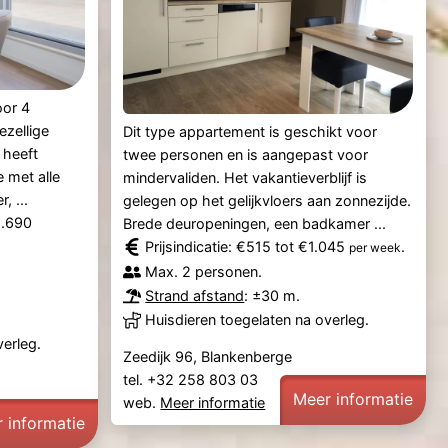
oor 4
zellige
Dit type appartement is geschikt voor
 heeft
twee personen en is aangepast voor
 met alle
mindervaliden. Het vakantieverblijf is
, ...
gelegen op het gelijkvloers aan zonnezijde.
2.690
Brede deuropeningen, een badkamer ...
Prijsindicatie: €515 tot €1.045
.
per week
Max. 2 personen.
Strand afstand
: ±30 m.
Huisdieren toegelaten na overleg.
verleg.
Zeedijk 96, Blankenberge
tel. +32 258 803 03
Meer informatie
web.
Meer informatie
 informatie