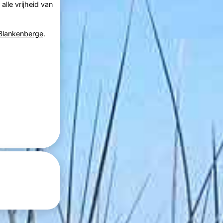
alle vrijheid van
Blankenberge
.