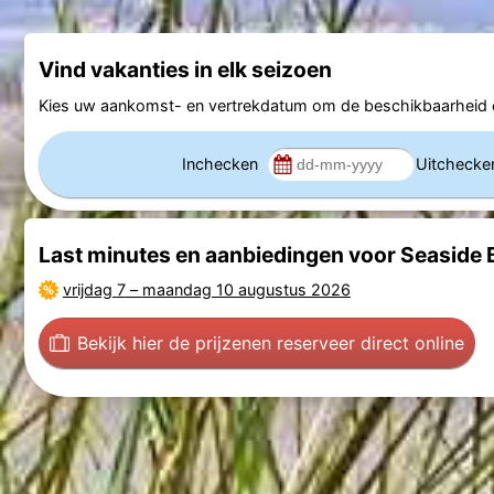
Vind vakanties in elk seizoen
Kies uw aankomst- en vertrekdatum om de beschikbaarheid e
Inchecken
Uitcheck
Last minutes en aanbiedingen voor Seaside
vrijdag 7
–
maandag 10 augustus 2026
Bekijk hier de prijzen
en reserveer direct online