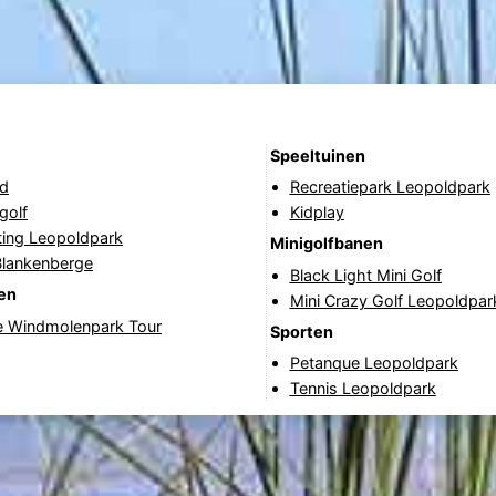
Speeltuinen
nd
Recreatiepark Leopoldpark
golf
Kidplay
ting Leopoldpark
Minigolfbanen
Blankenberge
Black Light Mini Golf
en
Mini Crazy Golf Leopoldpar
e Windmolenpark Tour
Sporten
Petanque Leopoldpark
Tennis Leopoldpark