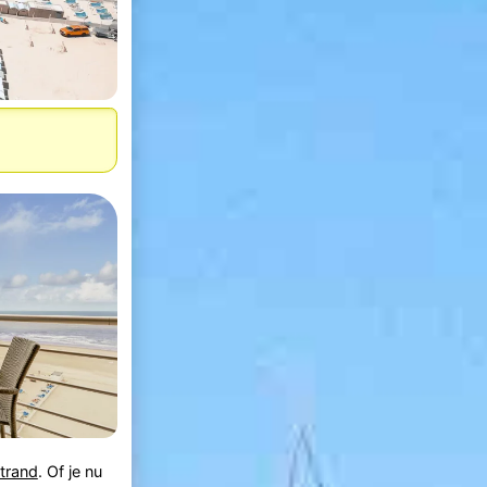
strand
. Of je nu