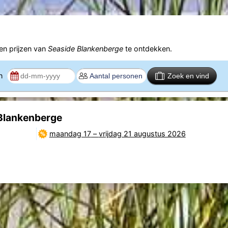
n prijzen van
Seaside Blankenberge
te ontdekken.
en
Zoek en vind
 Blankenberge
maandag 17
–
vrijdag 21 augustus 2026