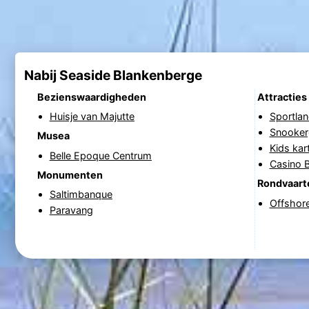
Nabij Seaside Blankenberge
Bezienswaardigheden
Attracties
Huisje van Majutte
Sportla
Snooker
Musea
Kids kar
Belle Epoque Centrum
Casino 
Monumenten
Rondvaart
Saltimbanque
Offshor
Paravang