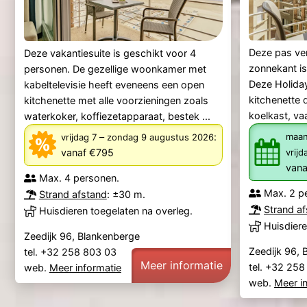
Deze pas ve
Deze vakantiesuite is geschikt voor 4
zonnekant is
personen. De gezellige woonkamer met
Deze Holiday
kabeltelevisie heeft eveneens een open
kitchenette d
kitchenette met alle voorzieningen zoals
koelkast, va
waterkoker, koffiezetapparaat, bestek ...
–
:
maan
vrijdag 7
zondag 9 augustus 2026
vanaf €795
vrij
vana
Max. 4 personen.
Max. 2 p
Strand afstand
: ±30 m.
Strand a
Huisdieren toegelaten na overleg.
Huisdiere
Zeedijk 96, Blankenberge
Zeedijk 96, 
tel. +32 258 803 03
Meer informatie
tel. +32 25
web.
Meer informatie
web.
Meer i