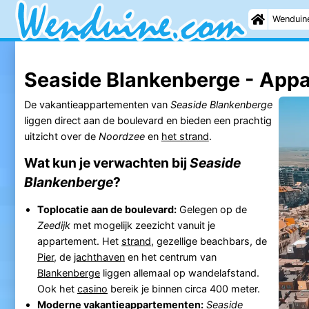
Wenduin
Seaside Blankenberge - App
De vakantieappartementen van
Seaside Blankenberge
liggen direct aan de boulevard en bieden een prachtig
uitzicht over de
Noordzee
en
het strand
.
Wat kun je verwachten bij
Seaside
Blankenberge
?
Toplocatie aan de boulevard:
Gelegen op de
Zeedijk
met mogelijk zeezicht vanuit je
appartement. Het
strand
, gezellige beachbars, de
Pier
, de
jachthaven
en het centrum van
Blankenberge
liggen allemaal op wandelafstand.
Ook het
casino
bereik je binnen circa 400 meter.
Moderne vakantieappartementen:
Seaside