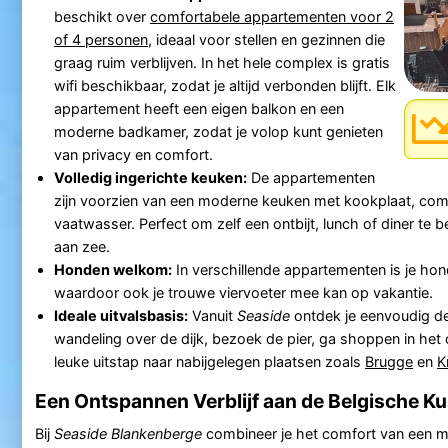
beschikt over
comfortabele appartementen voor 2
of 4 personen
, ideaal voor stellen en gezinnen die
graag ruim verblijven. In het hele complex is gratis
wifi beschikbaar, zodat je altijd verbonden blijft. Elk
appartement heeft een eigen balkon en een
moderne badkamer, zodat je volop kunt genieten
van privacy en comfort.
Volledig ingerichte keuken:
De appartementen
zijn voorzien van een moderne keuken met kookplaat, co
vaatwasser. Perfect om zelf een ontbijt, lunch of diner te 
aan zee.
Honden welkom:
In verschillende appartementen is je ho
waardoor ook je trouwe viervoeter mee kan op vakantie.
Ideale uitvalsbasis:
Vanuit
Seaside
ontdek je eenvoudig d
wandeling over de dijk, bezoek de pier, ga shoppen in het
leuke uitstap naar nabijgelegen plaatsen zoals
Brugge
en
K
Een Ontspannen Verblijf aan de Belgische Ku
Bij
Seaside Blankenberge
combineer je het comfort van een 