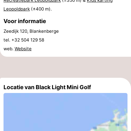
Recreatiepark Leopoldpark
(±350 m) &
Kids karting
Musea
-
Leopoldpark
(±400 m).
Voor informatie
Monumenten
-
Zeedijk 120, Blankenberge
Uitkijkpunten
Attracties
tel. +32 504 129 58
-
web.
Website
Rondvaarten
-
Boerderijen
-
Locatie van Black Light Mini Golf
Speeltuinen
-
Binnenspeeltuinen
-
Bowlen
-
Minigolfbanen
Wellness