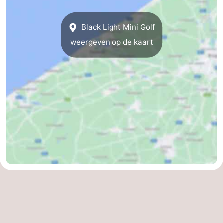
centra
Dorpen
Black Light Mini Golf
&
Natuur
weergeven op de kaart
Steden
Sporten
-
Zwembaden
-
Fietsen
-
Wandelen
-
Golfbanen
-
Surfen
Eten
en
Evenementen