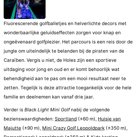
breakfasts)
Hotels
Vakantiehuizen
Fluorescerende golfballetjes en helverlichte decors met
wonderbaarlijke geluidseffecten zorgen voor knap en
-
ongeëvenaard golfplezier. Het parcours is een reis door de
Beachside
-
jungle om uiteindelijk te belanden bij de piraten van de
Caraïben. Vergis u niet, de Holes zijn een sportieve
Blankenberger
-
uitdaging voor jong en oud en er komt behoorlijk wat
Duinen
Center
Last
behendigheid aan te pas om een mooi resultaat neer te
zetten. Tegelijk is deze attractie toegankelijk voor de hele
Parcs
minutes
Strand
familie en deelnemen kan vanaf drie jaar.
De
Zien
Verder is
Black Light Mini Golf
nabij de volgende
Haan
&
Bezienswaardigheden
bezienswaardigheden:
Sportland
(±60 m),
Huisje van
Majutte
(±90 m),
Mini Crazy Golf Leopoldpark
(±350 m),
doen
-