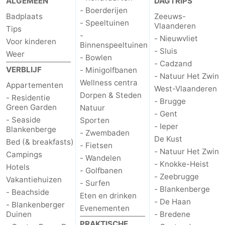
ALGEMEEN
DAGTRIPS
- Boerderijen
Vlaanderen
-
Badplaats
Zeeuws-
- Speeltuinen
Vlaanderen
Tips
-
- Nieuwvliet
Nieuwvliet
-
Voor kinderen
Binnenspeeltuinen
- Sluis
Weer
- Bowlen
Sluis
-
- Cadzand
VERBLIJF
- Minigolfbanen
- Natuur Het Zwin
Wellness centra
Cadzand
-
Appartementen
West-Vlaanderen
Dorpen & Steden
- Residentie
- Brugge
Natuur
West-
Green Garden
Natuur
- Gent
- Seaside
Sporten
- Ieper
Het
Vlaanderen
-
Blankenberge
- Zwembaden
De Kust
Bed (& breakfasts)
- Fietsen
- Natuur Het Zwin
Zwin
Brugge
-
Campings
- Wandelen
- Knokke-Heist
Hotels
- Golfbanen
Gent
-
- Zeebrugge
Vakantiehuizen
- Surfen
- Blankenberge
- Beachside
Eten en drinken
Ieper
De
- De Haan
- Blankenberger
Evenementen
Duinen
- Bredene
Kust
-
PRAKTISCHE