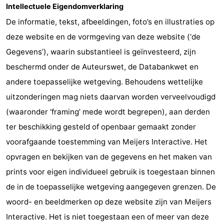
Intellectuele Eigendomverklaring
Natuur
-
De informatie, tekst, afbeeldingen, foto’s en illustraties op
deze website en de vormgeving van deze website (‘de
Het
Knokke-
-
Gegevens’), waarin substantieel is geïnvesteerd, zijn
Zwin
Heist
Zeebrugge
-
beschermd onder de Auteurswet, de Databankwet en
andere toepasselijke wetgeving. Behoudens wettelijke
Blankenberge
-
uitzonderingen mag niets daarvan worden verveelvoudigd
De
-
(waaronder ‘framing’ mede wordt begrepen), aan derden
ter beschikking gesteld of openbaar gemaakt zonder
Haan
Bredene
-
voorafgaande toestemming van Meijers Interactive. Het
Oostende
-
opvragen en bekijken van de gegevens en het maken van
prints voor eigen individueel gebruik is toegestaan binnen
Middelkerke
-
de in de toepasselijke wetgeving aangegeven grenzen. De
Westende
Weer
woord- en beeldmerken op deze website zijn van Meijers
Interactive. Het is niet toegestaan een of meer van deze
Contact