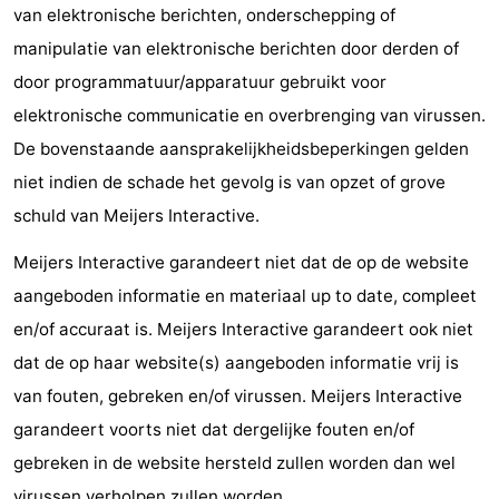
van elektronische berichten, onderschepping of
centra
Dorpen
manipulatie van elektronische berichten door derden of
door programmatuur/apparatuur gebruikt voor
&
Natuur
elektronische communicatie en overbrenging van virussen.
Steden
Sporten
De bovenstaande aansprakelijkheidsbeperkingen gelden
niet indien de schade het gevolg is van opzet of grove
-
schuld van Meijers Interactive.
Zwembaden
-
Meijers Interactive garandeert niet dat de op de website
Fietsen
-
aangeboden informatie en materiaal up to date, compleet
en/of accuraat is. Meijers Interactive garandeert ook niet
Wandelen
-
dat de op haar website(s) aangeboden informatie vrij is
Golfbanen
-
van fouten, gebreken en/of virussen. Meijers Interactive
garandeert voorts niet dat dergelijke fouten en/of
Surfen
Eten
gebreken in de website hersteld zullen worden dan wel
en
Evenementen
virussen verholpen zullen worden.