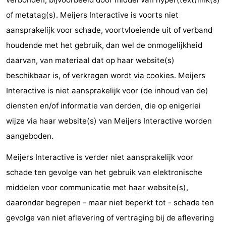
Musea
-
of metatag(s). Meijers Interactive is voorts niet
aansprakelijk voor schade, voortvloeiende uit of verband
Monumenten
-
houdende met het gebruik, dan wel de onmogelijkheid
Uitkijkpunten
Attracties
daarvan, van materiaal dat op haar website(s)
beschikbaar is, of verkregen wordt via cookies. Meijers
-
Interactive is niet aansprakelijk voor (de inhoud van de)
Rondvaarten
-
diensten en/of informatie van derden, die op enigerlei
wijze via haar website(s) van Meijers Interactive worden
Boerderijen
-
aangeboden.
Speeltuinen
-
Meijers Interactive is verder niet aansprakelijk voor
schade ten gevolge van het gebruik van elektronische
Binnenspeeltuinen
-
middelen voor communicatie met haar website(s),
Bowlen
-
daaronder begrepen - maar niet beperkt tot - schade ten
gevolge van niet aflevering of vertraging bij de aflevering
Minigolfbanen
Wellness