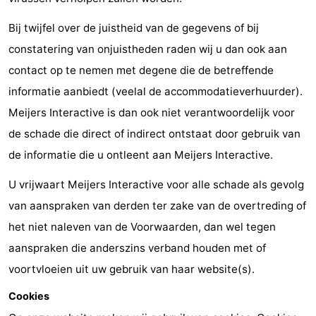
drinken
Praktisch
Bij twijfel over de juistheid van de gegevens of bij
constatering van onjuistheden raden wij u dan ook aan
Forum
contact op te nemen met degene die de betreffende
Route
informatie aanbiedt (veelal de accommodatieverhuurder).
Meijers Interactive is dan ook niet verantwoordelijk voor
-
de schade die direct of indirect ontstaat door gebruik van
Parkeren
-
de informatie die u ontleent aan Meijers Interactive.
Kusttram
Reisboekenwinkel
U vrijwaart Meijers Interactive voor alle schade als gevolg
van aanspraken van derden ter zake van de overtreding of
Nieuws
het niet naleven van de Voorwaarden, dan wel tegen
Medische
aanspraken die anderszins verband houden met of
voortvloeien uit uw gebruik van haar website(s).
adressen
Regio
Cookies
Zeeuws-