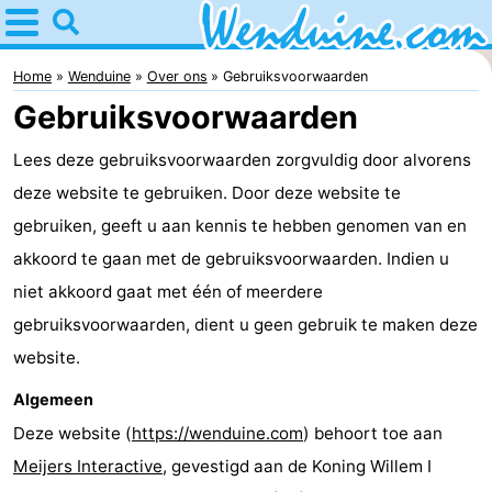
Home
Wenduine
Home
Wenduine
Over ons
Gebruiksvoorwaarden
Gebruiksvoorwaarden
Tips
Lees deze gebruiksvoorwaarden zorgvuldig door alvorens
Voor
deze website te gebruiken. Door deze website te
kinderen
Overnachten
gebruiken, geeft u aan kennis te hebben genomen van en
akkoord te gaan met de gebruiksvoorwaarden. Indien u
Appartementen
niet akkoord gaat met één of meerdere
-
gebruiksvoorwaarden, dient u geen gebruik te maken deze
website.
Residentie
-
Algemeen
Green
Seaside
Bed
Deze website (
https://wenduine.com
) behoort toe aan
Meijers Interactive
, gevestigd aan de Koning Willem I
Garden
Blankenberge
(&
Campings