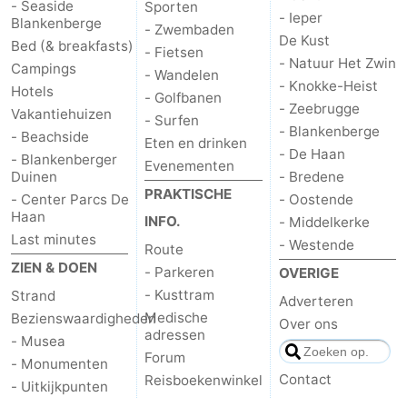
- Seaside
Sporten
- Ieper
Blankenberge
- Zwembaden
De Kust
Bed (& breakfasts)
- Fietsen
- Natuur Het Zwin
Campings
- Wandelen
- Knokke-Heist
Hotels
- Golfbanen
- Zeebrugge
Vakantiehuizen
- Surfen
- Blankenberge
- Beachside
Eten en drinken
- De Haan
- Blankenberger
Evenementen
Duinen
- Bredene
PRAKTISCHE
- Center Parcs De
- Oostende
Haan
INFO.
- Middelkerke
Last minutes
- Westende
Route
ZIEN & DOEN
- Parkeren
OVERIGE
- Kusttram
Strand
Adverteren
Medische
Bezienswaardigheden
Over ons
adressen
- Musea
Forum
- Monumenten
Contact
Reisboekenwinkel
- Uitkijkpunten