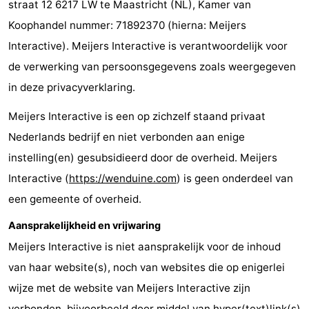
straat 12 6217 LW te Maastricht (NL), Kamer van
breakfasts)
Hotels
Koophandel nummer: 71892370 (hierna: Meijers
Interactive). Meijers Interactive is verantwoordelijk voor
Vakantiehuizen
de verwerking van persoonsgegevens zoals weergegeven
-
in deze privacyverklaring.
Beachside
-
Meijers Interactive is een op zichzelf staand privaat
Nederlands bedrijf en niet verbonden aan enige
Blankenberger
-
instelling(en) gesubsidieerd door de overheid. Meijers
Duinen
Center
Last
Interactive (
https://wenduine.com
) is geen onderdeel van
een gemeente of overheid.
Parcs
minutes
Strand
Aansprakelijkheid en vrijwaring
De
Zien
Meijers Interactive is niet aansprakelijk voor de inhoud
Haan
&
Bezienswaardigheden
van haar website(s), noch van websites die op enigerlei
wijze met de website van Meijers Interactive zijn
doen
-
verbonden, bijvoorbeeld door middel van hyper(text)link(s)