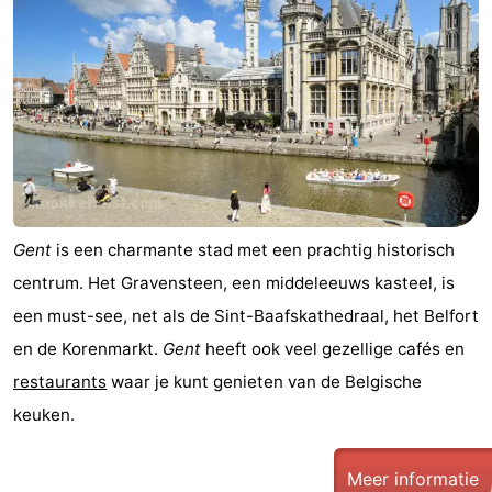
breakfasts)
Hotels
Vakantiehuizen
-
Beachside
-
Blankenberger
-
Gent
is een charmante stad met een prachtig historisch
Duinen
Center
Last
centrum. Het Gravensteen, een middeleeuws kasteel, is
een must-see, net als de Sint-Baafskathedraal, het Belfort
Parcs
minutes
Strand
en de Korenmarkt.
Gent
heeft ook veel gezellige cafés en
De
Zien
restaurants
waar je kunt genieten van de Belgische
keuken.
Haan
&
Bezienswaardigheden
doen
-
Meer informatie