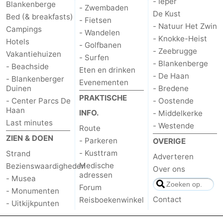
- Ieper
Blankenberge
- Zwembaden
De Kust
Bed (& breakfasts)
- Fietsen
- Natuur Het Zwin
Campings
- Wandelen
- Knokke-Heist
Hotels
- Golfbanen
- Zeebrugge
Vakantiehuizen
- Surfen
- Blankenberge
- Beachside
Eten en drinken
- De Haan
- Blankenberger
Evenementen
Duinen
- Bredene
PRAKTISCHE
- Center Parcs De
- Oostende
Haan
INFO.
- Middelkerke
Last minutes
- Westende
Route
ZIEN & DOEN
- Parkeren
OVERIGE
- Kusttram
Strand
Adverteren
Medische
Bezienswaardigheden
Over ons
adressen
- Musea
Forum
- Monumenten
Contact
Reisboekenwinkel
- Uitkijkpunten