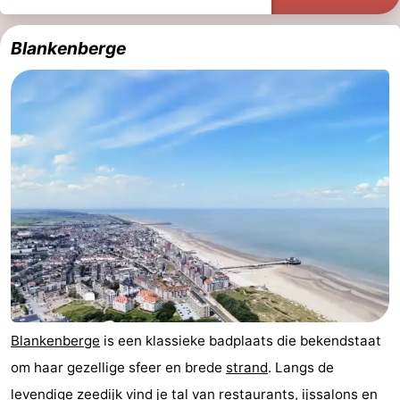
Musea
-
Blankenberge
Monumenten
-
Uitkijkpunten
Attracties
-
Rondvaarten
-
Boerderijen
-
Speeltuinen
-
Binnenspeeltuinen
-
Blankenberge
is een klassieke badplaats die bekendstaat
Bowlen
-
om haar gezellige sfeer en brede
strand
. Langs de
Minigolfbanen
Wellness
levendige zeedijk vind je tal van restaurants, ijssalons en