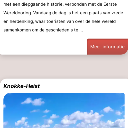
met een diepgaande historie, verbonden met de Eerste
Natuur
-
Wereldoorlog. Vandaag de dag is het een plaats van vrede
en herdenking, waar toeristen van over de hele wereld
Het
Knokke-
-
samenkomen om de geschiedenis te ...
Zwin
Heist
Zeebrugge
-
Meer informatie
Blankenberge
-
De
-
Haan
Bredene
-
Knokke-Heist
Oostende
-
Middelkerke
-
Westende
Weer
Contact