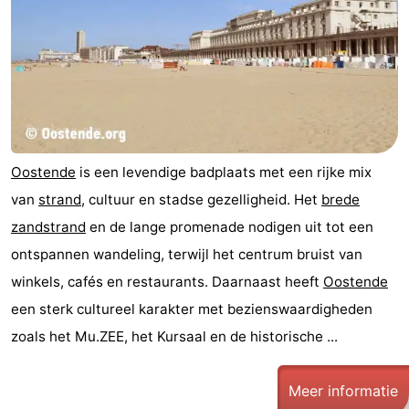
drinken
Praktisch
Forum
Route
-
Oostende
is een levendige badplaats met een rijke mix
Parkeren
-
van
strand
, cultuur en stadse gezelligheid. Het
brede
zandstrand
en de lange promenade nodigen uit tot een
Kusttram
Reisboekenwinkel
ontspannen wandeling, terwijl het centrum bruist van
Nieuws
winkels, cafés en restaurants. Daarnaast heeft
Oostende
een sterk cultureel karakter met bezienswaardigheden
Medische
zoals het Mu.ZEE, het Kursaal en de historische ...
adressen
Regio
Meer informatie
Zeeuws-