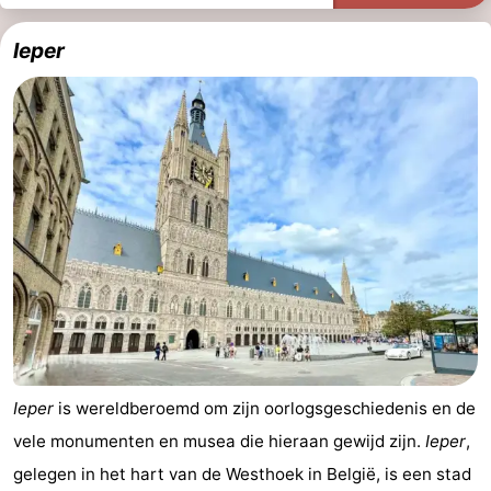
Vlaanderen
-
Ieper
Nieuwvliet
-
Sluis
-
Cadzand
-
Natuur
West-
Het
Vlaanderen
-
Zwin
Brugge
-
Gent
-
Ieper
is wereldberoemd om zijn oorlogsgeschiedenis en de
Ieper
De
vele monumenten en musea die hieraan gewijd zijn.
Ieper
,
gelegen in het hart van de Westhoek in België, is een stad
Kust
-