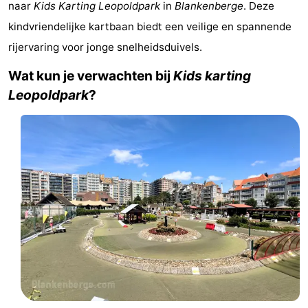
naar
Kids Karting Leopoldpark
in
Blankenberge
. Deze
breakfasts)
Hotels
kindvriendelijke kartbaan biedt een veilige en spannende
rijervaring voor jonge snelheidsduivels.
Vakantiehuizen
Wat kun je verwachten bij
Kids karting
-
Leopoldpark
?
Beachside
-
Blankenberger
-
Duinen
Center
Last
Parcs
minutes
Strand
De
Zien
Haan
&
Bezienswaardigheden
doen
-