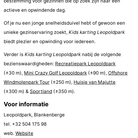
bestemming voor gezinnen die op zoek zijn naar een
drinken
Praktisch
actieve en opwindende dag.
Of je nu een jonge snelheidsduivel hebt of gewoon een
Forum
unieke gezinservaring zoekt,
Kids karting Leopoldpark
Route
biedt plezier en opwinding voor iedereen.
-
Verder is
Kids karting Leopoldpark
nabij de volgende
bezienswaardigheden:
Recreatiepark Leopoldpark
Parkeren
-
(±30 m),
Mini Crazy Golf Leopoldpark
(±90 m),
Offshore
Kusttram
Reisboekenwinkel
Windmolenpark Tour
(±250 m),
Huisje van Majutte
(±300 m) &
Sportland
(±350 m).
Nieuws
Voor informatie
Medische
Leopoldpark, Blankenberge
adressen
Regio
tel. +32 504 175 98
web.
Website
Zeeuws-