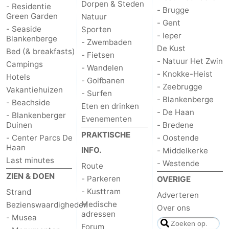
Dorpen & Steden
- Residentie
- Brugge
Green Garden
Natuur
- Gent
- Seaside
Sporten
- Ieper
Blankenberge
- Zwembaden
De Kust
Bed (& breakfasts)
- Fietsen
- Natuur Het Zwin
Campings
- Wandelen
- Knokke-Heist
Hotels
- Golfbanen
- Zeebrugge
Vakantiehuizen
- Surfen
- Blankenberge
- Beachside
Eten en drinken
- De Haan
- Blankenberger
Evenementen
Duinen
- Bredene
PRAKTISCHE
- Center Parcs De
- Oostende
Haan
INFO.
- Middelkerke
Last minutes
- Westende
Route
ZIEN & DOEN
- Parkeren
OVERIGE
- Kusttram
Strand
Adverteren
Medische
Bezienswaardigheden
Over ons
adressen
- Musea
Forum