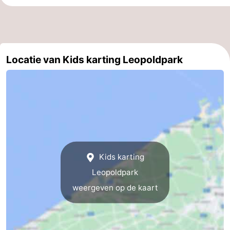
Vlaanderen
-
Nieuwvliet
-
Locatie van Kids karting Leopoldpark
Sluis
-
Cadzand
-
Natuur
West-
Het
Vlaanderen
-
Zwin
Brugge
-
Kids karting
Leopoldpark
Gent
-
weergeven op de kaart
Ieper
De
Kust
-