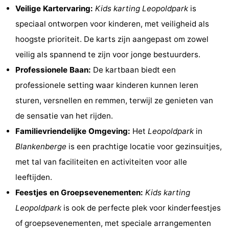
Veilige Kartervaring:
Kids karting Leopoldpark
is
Musea
-
speciaal ontworpen voor kinderen, met veiligheid als
Monumenten
-
hoogste prioriteit. De karts zijn aangepast om zowel
veilig als spannend te zijn voor jonge bestuurders.
Uitkijkpunten
Attracties
Professionele Baan:
De kartbaan biedt een
-
professionele setting waar kinderen kunnen leren
sturen, versnellen en remmen, terwijl ze genieten van
Rondvaarten
-
de sensatie van het rijden.
Boerderijen
-
Familievriendelijke Omgeving:
Het
Leopoldpark
in
Blankenberge
is een prachtige locatie voor gezinsuitjes,
Speeltuinen
-
met tal van faciliteiten en activiteiten voor alle
Binnenspeeltuinen
-
leeftijden.
Feestjes en Groepsevenementen:
Kids karting
Bowlen
-
Leopoldpark
is ook de perfecte plek voor kinderfeestjes
Minigolfbanen
Wellness
of groepsevenementen, met speciale arrangementen