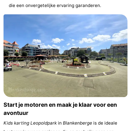
die een onvergetelijke ervaring garanderen.
centra
Dorpen
&
Natuur
Steden
Sporten
-
Zwembaden
-
Fietsen
-
Wandelen
-
Golfbanen
-
Start je motoren en maak je klaar voor een
avontuur
Surfen
Eten
Kids karting Leopoldpark
in
Blankenberge
is de ideale
en
Evenementen