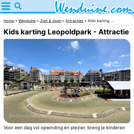
Home
Wenduine
Home
Wenduine
Zien & doen
Attracties
Kids karting ...
Kids karting Leopoldpark - Attractie
Tips
Voor
kinderen
Overnachten
Appartementen
-
Residentie
-
Green
Seaside
Bed
Voor een dag vol opwinding en plezier, breng je kinderen
Garden
Blankenberge
(&
Campings