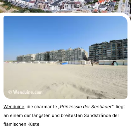
-
Beachside
-
Blankenberger
-
Duinen
Center
Hotels
Parcs
Zimmer
De
(mit
Lastminutes
Haan
Frühstück)
Strand
Sehen
Wenduine
, die charmante
„Prinzessin der Seebäder“
, liegt
&
-
an einem der längsten und breitesten Sandstrände der
flämischen Küste
.
tun
Museen
-