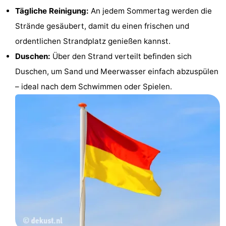
Tägliche Reinigung:
An jedem Sommertag werden die
Cadzand
-
Strände gesäubert, damit du einen frischen und
Natur
Westflandern
ordentlichen Strandplatz genießen kannst.
Duschen:
Über den Strand verteilt befinden sich
Het
-
Duschen, um Sand und Meerwasser einfach abzuspülen
Zwin
Brügge
-
– ideal nach dem Schwimmen oder Spielen.
Gent
-
Ypern
Die
Küste
-
Natur
-
Het
Knokke-
-
Zwin
Heist
Zeebrugge
-