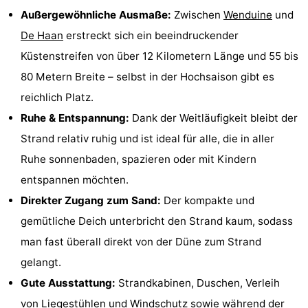
Außergewöhnliche Ausmaße:
Zwischen
Wenduine
und
Denkmäler
-
De Haan
erstreckt sich ein beeindruckender
Aussichtspunkte
Attraktionen
Küstenstreifen von über 12 Kilometern Länge und 55 bis
80 Metern Breite – selbst in der Hochsaison gibt es
-
reichlich Platz.
Rundfahrten
-
Ruhe & Entspannung:
Dank der Weitläufigkeit bleibt der
Strand relativ ruhig und ist ideal für alle, die in aller
Bauernhöfe
-
Ruhe sonnenbaden, spazieren oder mit Kindern
Spielplätze
-
entspannen möchten.
Direkter Zugang zum Sand:
Der kompakte und
Indoor-
-
gemütliche Deich unterbricht den Strand kaum, sodass
Spielplätze
Bowling
-
man fast überall direkt von der Düne zum Strand
gelangt.
Minigolfplätze
Wellness-
Gute Ausstattung:
Strandkabinen, Duschen, Verleih
Zentren
Dörfer
von Liegestühlen und Windschutz sowie während der