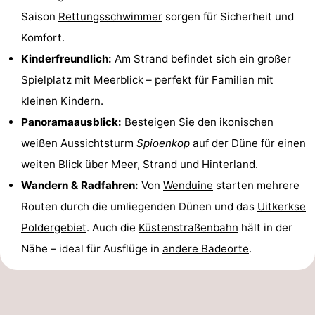
Saison
Rettungsschwimmer
sorgen für Sicherheit und
&
Natur
Komfort.
Städte
Sport
Kinderfreundlich:
Am Strand befindet sich ein großer
Spielplatz mit Meerblick – perfekt für Familien mit
-
kleinen Kindern.
Schwimmbader
-
Panoramaausblick:
Besteigen Sie den ikonischen
weißen Aussichtsturm
Spioenkop
auf der Düne für einen
Radfahren
-
weiten Blick über Meer, Strand und Hinterland.
Wandern
-
Wandern & Radfahren:
Von
Wenduine
starten mehrere
Routen durch die umliegenden Dünen und das
Uitkerkse
Golfplatze
-
Poldergebiet
. Auch die
Küstenstraßenbahn
hält in der
Surfen
Essen
Nähe – ideal für Ausflüge in
andere Badeorte
.
und
Veranstaltungen
trinken
Praktisch