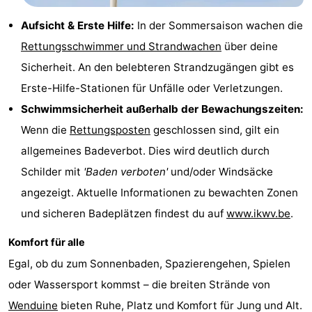
Blankenberge
-
Aufsicht & Erste Hilfe:
In der Sommersaison wachen die
Rettungsschwimmer und Strandwachen
über deine
De
-
Sicherheit. An den belebteren Strandzugängen gibt es
Haan
Bredene
-
Erste-Hilfe-Stationen für Unfälle oder Verletzungen.
Schwimmsicherheit außerhalb der Bewachungszeiten:
Ostende
-
Wenn die
Rettungsposten
geschlossen sind, gilt ein
Middelkerke
-
allgemeines Badeverbot. Dies wird deutlich durch
Schilder mit
'Baden verboten'
und/oder Windsäcke
Westende
Wetter
angezeigt. Aktuelle Informationen zu bewachten Zonen
Kontakt
und sicheren Badeplätzen findest du auf
www.ikwv.be
.
Komfort für alle
Egal, ob du zum Sonnenbaden, Spazierengehen, Spielen
oder Wassersport kommst – die breiten Strände von
Wenduine
bieten Ruhe, Platz und Komfort für Jung und Alt.