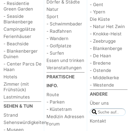
Dörfer & Städte
- Residentie
- Gent
Green Garden
Natur
- Ypern
- Seaside
Sport
Die Küste
Blankenberge
- Schwimmbader
- Natur Het Zwin
Campingplätze
- Radfahren
- Knokke-Heist
Ferienhäuser
- Wandern
- Zeebrugge
- Beachside
- Golfplatze
- Blankenberge
- Blankenberger
- Surfen
- De Haan
Duinen
Essen und trinken
- Bredene
- Center Parcs De
Veranstaltungen
Haan
- Ostende
Hotels
PRAKTISCHE
- Middelkerke
Zimmer (mit
- Westende
INFO.
Frühstück)
ANDERE
Route
Lastminutes
- Parken
Über uns
SEHEN & TUN
- Küstetram
Strand
Medizin Adressen
Kontakt
Sehenswürdigkeiten
Forum
- Museen