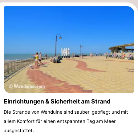
Forum
Route
-
Parken
-
Küstetram
Medizin
Adressen
Region
Zeeuws-
Einrichtungen & Sicherheit am Strand
Vlaanderen
-
Die Strände von
Wenduine
sind sauber, gepflegt und mit
Nieuwvliet
-
allem Komfort für einen entspannten Tag am Meer
ausgestattet.
Sluis
-