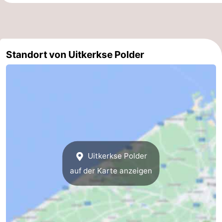
Cadzand
-
Natur
Westflandern
Standort von Uitkerkse Polder
Het
-
Zwin
Brügge
-
Gent
-
Ypern
Die
Küste
-
Uitkerkse Polder
auf der Karte anzeigen
Natur
-
Het
Knokke-
-
Zwin
Heist
Zeebrugge
-