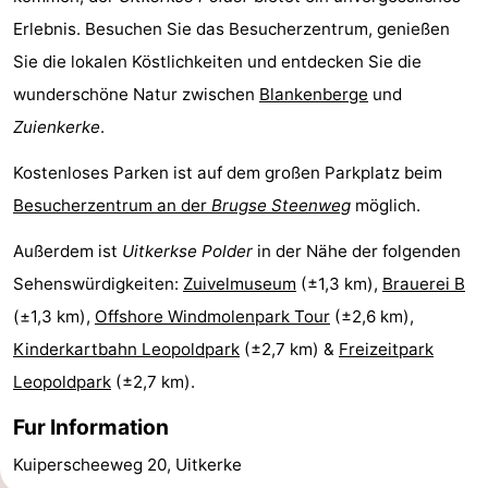
Erlebnis. Besuchen Sie das Besucherzentrum, genießen
Forum
Sie die lokalen Köstlichkeiten und entdecken Sie die
Route
wunderschöne Natur zwischen
Blankenberge
und
Zuienkerke
.
-
Kostenloses Parken ist auf dem großen Parkplatz beim
Parken
-
Besucherzentrum an der
Brugse Steenweg
möglich.
Küstetram
Medizin
Außerdem ist
Uitkerkse Polder
in der Nähe der folgenden
Adressen
Region
Sehenswürdigkeiten:
Zuivelmuseum
(±1,3 km),
Brauerei B
(±1,3 km),
Offshore Windmolenpark Tour
(±2,6 km),
Zeeuws-
Kinderkartbahn Leopoldpark
(±2,7 km) &
Freizeitpark
Vlaanderen
-
Leopoldpark
(±2,7 km).
Fur Information
Nieuwvliet
-
Kuiperscheeweg 20, Uitkerke
Sluis
-