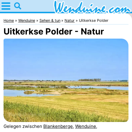
Home
Wenduine
Home
Wenduine
Sehen & tun
Natur
Uitkerkse Polder
Uitkerkse Polder - Natur
Tipps
Für
kindern
Übernachten
Appartements
-
Residentie
-
Green
Seaside
Campingplätze
Garden
Blankenberge
Ferienhäuser
Gelegen zwischen
Blankenberge
,
Wenduine
,