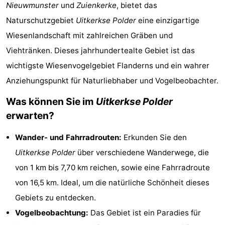
Nieuwmunster
und
Zuienkerke
, bietet das
-
Naturschutzgebiet
Uitkerkse Polder
eine einzigartige
Beachside
-
Wiesenlandschaft mit zahlreichen Gräben und
Viehtränken. Dieses jahrhundertealte Gebiet ist das
Blankenberger
-
wichtigste Wiesenvogelgebiet Flanderns und ein wahrer
Duinen
Center
Hotels
Anziehungspunkt für Naturliebhaber und Vogelbeobachter.
Was können Sie im
Uitkerkse Polder
Parcs
Zimmer
erwarten?
De
(mit
Lastminutes
Wander- und Fahrradrouten:
Erkunden Sie den
Haan
Frühstück)
Strand
Uitkerkse Polder
über verschiedene Wanderwege, die
von 1 km bis 7,70 km reichen, sowie eine Fahrradroute
Sehen
von 16,5 km. Ideal, um die natürliche Schönheit dieses
&
-
Gebiets zu entdecken.
Vogelbeobachtung:
Das Gebiet ist ein Paradies für
tun
Museen
-