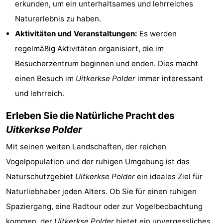
erkunden, um ein unterhaltsames und lehrreiches
&
Natur
Naturerlebnis zu haben.
Aktivitäten und Veranstaltungen:
Es werden
Städte
Sport
regelmäßig Aktivitäten organisiert, die im
-
Besucherzentrum beginnen und enden. Dies macht
einen Besuch im
Uitkerkse Polder
immer interessant
Schwimmbader
-
und lehrreich.
Radfahren
-
Erleben Sie die Natürliche Pracht des
Wandern
-
Uitkerkse Polder
Mit seinen weiten Landschaften, der reichen
Golfplatze
-
Vogelpopulation und der ruhigen Umgebung ist das
Surfen
Essen
Naturschutzgebiet
Uitkerkse Polder
ein ideales Ziel für
Naturliebhaber jeden Alters. Ob Sie für einen ruhigen
und
Veranstaltungen
Spaziergang, eine Radtour oder zur Vogelbeobachtung
trinken
Praktisch
kommen, der
Uitkerkse Polder
bietet ein unvergessliches