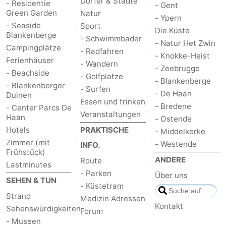
Dörfer & Städte
- Residentie
- Gent
Green Garden
Natur
- Ypern
- Seaside
Sport
Die Küste
Blankenberge
- Schwimmbader
- Natur Het Zwin
Campingplätze
- Radfahren
- Knokke-Heist
Ferienhäuser
- Wandern
- Zeebrugge
- Beachside
- Golfplatze
- Blankenberge
- Blankenberger
- Surfen
- De Haan
Duinen
Essen und trinken
- Bredene
- Center Parcs De
Veranstaltungen
Haan
- Ostende
Hotels
PRAKTISCHE
- Middelkerke
Zimmer (mit
- Westende
INFO.
Frühstück)
ANDERE
Route
Lastminutes
- Parken
Über uns
SEHEN & TUN
- Küstetram
Strand
Medizin Adressen
Kontakt
Sehenswürdigkeiten
Forum
- Museen