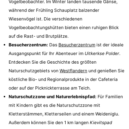
Vogelbeobachter. Im Winter landen tausende Gänse,
Denkmäler
-
während der Frühling Schauplatz balzender
Wiesenvögel ist. Die verschiedenen
Aussichtspunkte
Attraktionen
Vogelbeobachtungshütten bieten einen ruhigen Blick
-
auf die Rast- und Brutplätze.
Besucherzentrum:
Das
Besucherzentrum
ist der ideale
Rundfahrten
-
Ausgangspunkt für Ihr Abenteuer im
Uitkerkse Polder
.
Bauernhöfe
-
Entdecken Sie die Geschichte des größten
Naturschutzgebiets von
Westflandern
und genießen Sie
Spielplätze
-
köstliche Bio- und Regionalprodukte in der Cafeteria
Indoor-
-
oder auf der Picknickterrasse am Teich.
Naturschutzzone und Naturerlebnispfad:
Für Familien
Spielplätze
Bowling
-
mit Kindern gibt es die Naturschutzzone mit
Minigolfplätze
Wellness-
Kletterstämmen, Kletterseilen und einem Weideniglu.
Außerdem können Sie den 1 km langen
Kievitspad
Zentren
Dörfer