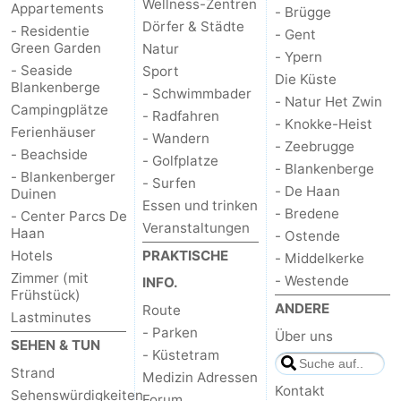
Wellness-Zentren
Appartements
- Brügge
Dörfer & Städte
- Residentie
- Gent
Green Garden
Natur
- Ypern
- Seaside
Sport
Die Küste
Blankenberge
- Schwimmbader
- Natur Het Zwin
Campingplätze
- Radfahren
- Knokke-Heist
Ferienhäuser
- Wandern
- Zeebrugge
- Beachside
- Golfplatze
- Blankenberge
- Blankenberger
- Surfen
- De Haan
Duinen
Essen und trinken
- Bredene
- Center Parcs De
Veranstaltungen
Haan
- Ostende
Hotels
PRAKTISCHE
- Middelkerke
Zimmer (mit
- Westende
INFO.
Frühstück)
ANDERE
Route
Lastminutes
- Parken
Über uns
SEHEN & TUN
- Küstetram
Strand
Medizin Adressen
Kontakt
Sehenswürdigkeiten
Forum