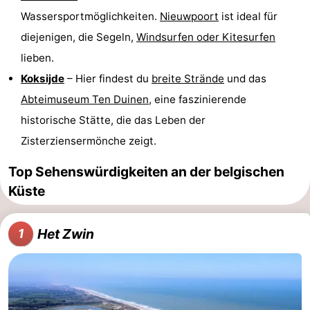
Wassersportmöglichkeiten.
Nieuwpoort
ist ideal für
Forum
diejenigen, die Segeln,
Windsurfen oder Kitesurfen
Route
lieben.
Koksijde
– Hier findest du
breite Strände
und das
-
Abteimuseum Ten Duinen
, eine faszinierende
Parken
-
historische Stätte, die das Leben der
Zisterziensermönche zeigt.
Küstetram
Medizin
Top Sehenswürdigkeiten an der belgischen
Adressen
Region
Küste
Zeeuws-
Het Zwin
1
Vlaanderen
-
Nieuwvliet
-
Sluis
-