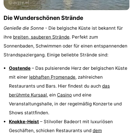
Denkmäler
-
Die Wunderschönen Strände
Aussichtspunkte
Attraktionen
Genieße die Sonne
- Die belgische Küste ist bekannt für
-
ihre
breiten, sauberen Strände
. Perfekt zum
Sonnenbaden, Schwimmen oder für einen entspannenden
Rundfahrten
-
Strandspaziergang. Einige beliebte Strände sind:
Bauernhöfe
-
Oostende
– Das pulsierende Herz der belgischen Küste
Spielplätze
-
mit einer
lebhaften Promenade
, zahlreichen
Restaurants und Bars. Hier findest du auch
das
Indoor-
-
berühmte Kursaal
, ein
Casino
und eine
Spielplätze
Bowling
-
Veranstaltungshalle, in der regelmäßig Konzerte und
Shows stattfinden.
Minigolfplätze
Wellness-
Knokke-Heist
– Stilvoller Badeort mit luxuriösen
Zentren
Dörfer
Geschäften, schicken Restaurants und
dem