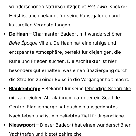
wunderschönen Naturschutzgebiet
Het Zwin
.
Knokke-
&
Natur
Heist
ist auch bekannt für seine Kunstgalerien und
Städte
Sport
kulturellen Veranstaltungen.
De Haan
– Charmanter Badeort mit wunderschönen
-
Belle Époque
Villen.
De Haan
hat eine ruhige und
Schwimmbader
-
entspannte Atmosphäre, perfekt für diejenigen, die
Ruhe und Frieden suchen. Die Architektur ist hier
Radfahren
-
besonders gut erhalten, was einen Spaziergang durch
Wandern
-
die Straßen zu einer Reise in die Vergangenheit macht.
Blankenberge
– Bekannt für seine
lebendige Seebrücke
Golfplatze
-
mit zahlreichen Attraktionen, darunter ein
Sea Life
Surfen
Essen
Centre
.
Blankenberge
hat auch ein ausgedehntes
Nachtleben und ist ein beliebtes Ziel für Jugendliche.
und
Veranstaltungen
Nieuwpoort
– Dieser Badeort hat
einen wunderschönen
trinken
Praktisch
Yachthafen
und bietet zahlreiche