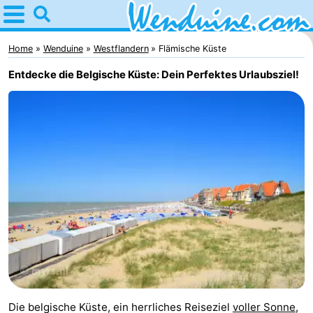
Home
Wenduine
Home
Wenduine
Westflandern
Flämische Küste
Entdecke die Belgische Küste: Dein Perfektes Urlaubsziel!
Tipps
Für
kindern
Übernachten
Appartements
-
Residentie
-
Green
Seaside
Campingplätze
Garden
Blankenberge
Ferienhäuser
Die belgische Küste, ein herrliches Reiseziel
voller Sonne,