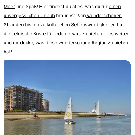
Meer
und Spaß! Hier findest du alles, was du für
einen
-
unvergesslichen Urlaub
brauchst. Von
wunderschönen
Beachside
-
Stränden
bis hin zu
kulturellen Sehenswürdigkeiten
hat
die belgische Küste für jeden etwas zu bieten. Lies weiter
Blankenberger
-
und entdecke, was diese wunderschöne Region zu bieten
Duinen
Center
Hotels
hat!
Parcs
Zimmer
De
(mit
Lastminutes
Haan
Frühstück)
Strand
Sehen
&
-
tun
Museen
-