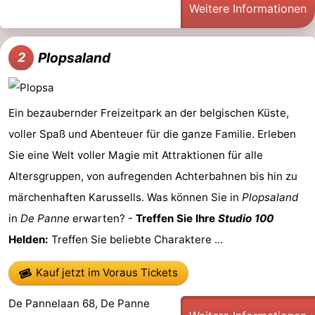
Weitere Informationen
Blankenberge
-
De
-
Plopsaland
2
Haan
Bredene
-
Ein bezaubernder Freizeitpark an der belgischen Küste,
Ostende
-
voller Spaß und Abenteuer für die ganze Familie. Erleben
Middelkerke
-
Sie eine Welt voller Magie mit Attraktionen für alle
Altersgruppen, von aufregenden Achterbahnen bis hin zu
Westende
Wetter
märchenhaften Karussells. Was können Sie in
Plopsaland
Kontakt
in
De Panne
erwarten? -
Treffen Sie Ihre
Studio 100
Helden:
Treffen Sie beliebte Charaktere ...
Kauf jetzt im Voraus Tickets
De Pannelaan 68, De Panne