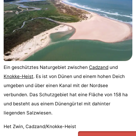
Cadzand
-
Natur
Westflandern
Het
-
Zwin
Brügge
-
Gent
-
Ein geschütztes Naturgebiet zwischen
Cadzand
und
Knokke-Heist
. Es ist von Dünen und einem hohen Deich
Ypern
Die
umgeben und über einen Kanal mit der Nordsee
Küste
-
verbunden. Das Schutzgebiet hat eine Fläche von 158 ha
und besteht aus einem Dünengürtel mit dahinter
Natur
-
liegenden Salzwiesen.
Het
Knokke-
-
Het Zwin, Cadzand/Knokke-Heist
Zwin
Heist
Zeebrugge
-