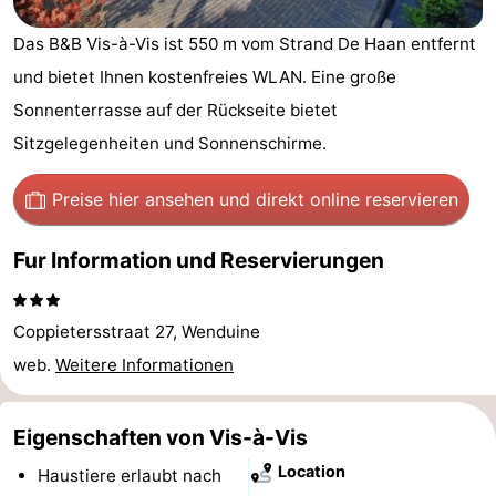
-
Das B&B Vis-à-Vis ist 550 m vom Strand De Haan entfernt
und bietet Ihnen kostenfreies WLAN. Eine große
Beachside
-
Sonnenterrasse auf der Rückseite bietet
Blankenberger
-
Sitzgelegenheiten und Sonnenschirme.
Duinen
Center
Hotels
Preise hier ansehen
und direkt online reservieren
Parcs
Zimmer
Fur Information und Reservierungen
De
(mit
Lastminutes
Haan
Frühstück)
Strand
Coppietersstraat 27, Wenduine
web.
Weitere Informationen
Sehen
&
-
Eigenschaften von Vis-à-Vis
Location
tun
Museen
-
Haustiere erlaubt nach