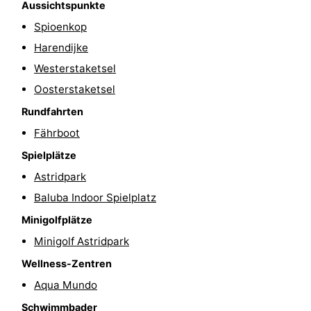
Aussichtspunkte
&
Natur
Spioenkop
Harendijke
Städte
Sport
Westerstaketsel
-
Oosterstaketsel
Rundfahrten
Schwimmbader
-
Fährboot
Radfahren
-
Spielplätze
Wandern
-
Astridpark
Baluba Indoor Spielplatz
Golfplatze
-
Minigolfplätze
Surfen
Essen
Minigolf Astridpark
Wellness-Zentren
und
Veranstaltungen
Aqua Mundo
trinken
Praktisch
Schwimmbader