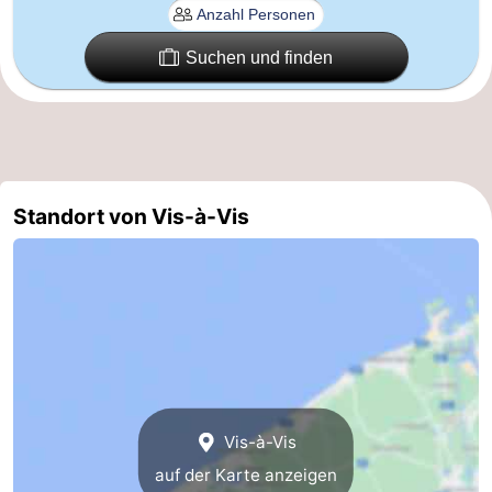
Cadzand
-
Suchen und finden
Natur
Westflandern
Het
-
Zwin
Brügge
-
Standort von Vis-à-Vis
Gent
-
Ypern
Die
Küste
-
Natur
-
Het
Knokke-
-
Vis-à-Vis
auf der Karte anzeigen
Zwin
Heist
Zeebrugge
-