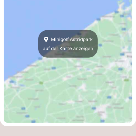
Forum
Route
-
Minigolf Astridpark
auf der Karte anzeigen
Parken
-
Küstetram
Medizin
Adressen
Region
Zeeuws-
Vlaanderen
-
Nieuwvliet
-
Sluis
-