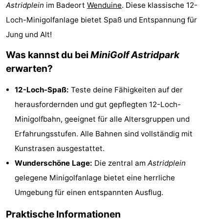
Astridplein
im Badeort
Wenduine
. Diese klassische 12-
-
Loch-Minigolfanlage bietet Spaß und Entspannung für
Beachside
-
Jung und Alt!
Was kannst du bei
MiniGolf Astridpark
Blankenberger
-
erwarten?
Duinen
Center
Hotels
12-Loch-Spaß:
Teste deine Fähigkeiten auf der
Parcs
Zimmer
herausfordernden und gut gepflegten 12-Loch-
Minigolfbahn, geeignet für alle Altersgruppen und
De
(mit
Lastminutes
Erfahrungsstufen. Alle Bahnen sind vollständig mit
Haan
Frühstück)
Strand
Kunstrasen ausgestattet.
Wunderschöne Lage:
Die zentral am
Astridplein
Sehen
gelegene Minigolfanlage bietet eine herrliche
&
-
Umgebung für einen entspannten Ausflug.
tun
Museen
-
Praktische Informationen