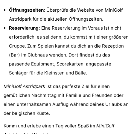
Denkmäler
-
Öffnungszeiten:
Überprüfe die
Website von MiniGolf
Astridpark
für die aktuellen Öffnungszeiten.
Aussichtspunkte
Attraktionen
Reservierung:
Eine Reservierung im Voraus ist nicht
-
erforderlich, es sei denn, du kommst mit einer größeren
Gruppe. Zum Spielen kannst du dich an die Rezeption
Rundfahrten
-
(Bar) im Clubhaus wenden. Dort findest du das
Bauernhöfe
-
passende Equipment, Scorekarten, angepasste
Schläger für die Kleinsten und Bälle.
Spielplätze
-
MiniGolf Astridpark
ist das perfekte Ziel für einen
Indoor-
-
gemütlichen Nachmittag mit Familie und Freunden oder
Spielplätze
Bowling
-
einen unterhaltsamen Ausflug während deines Urlaubs an
der belgischen Küste.
Minigolfplätze
Wellness-
Komm und erlebe einen Tag voller Spaß im
MiniGolf
Zentren
Dörfer