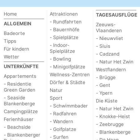
Blankenberge
-
Home
Attraktionen
TAGESAUSFLÜGE
- Rundfahrten
ALLGEMEIN
Zeeuws-
De
-
- Bauernhöfe
Vlaanderen
Badeorte
- Spielplätze
- Nieuwvliet
Haan
Bredene
-
Tipps
- Indoor-
- Sluis
Für kindern
Spielplätze
Ostende
-
- Cadzand
Wetter
- Bowling
- Natur Het Zwin
UNTERKÜNFTE
- Minigolfplätze
Middelkerke
-
Westflandern
Wellness-Zentren
Appartements
- Brügge
Westende
Wetter
Dörfer & Städte
- Residentie
- Gent
Green Garden
Natur
- Ypern
Kontakt
- Seaside
Sport
Die Küste
Blankenberge
- Schwimmbader
- Natur Het Zwin
Campingplätze
- Radfahren
- Knokke-Heist
Ferienhäuser
- Wandern
- Zeebrugge
- Beachside
- Golfplatze
- Blankenberge
- Blankenberger
- Surfen
- De Haan