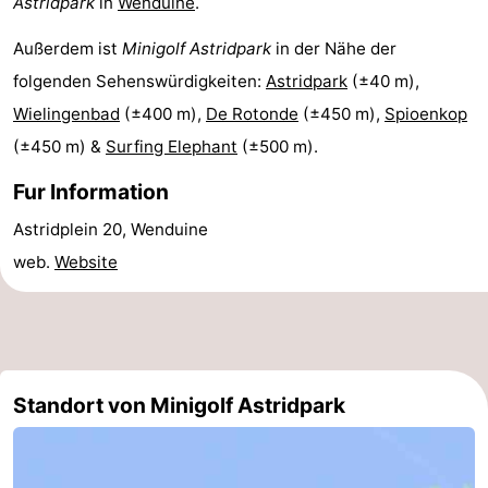
Astridpark
in
Wenduine
.
&
Natur
Außerdem ist
Minigolf Astridpark
in der Nähe der
Städte
Sport
folgenden Sehenswürdigkeiten:
Astridpark
(±40 m),
Wielingenbad
(±400 m),
De Rotonde
(±450 m),
Spioenkop
-
(±450 m) &
Surfing Elephant
(±500 m).
Schwimmbader
-
Fur Information
Radfahren
-
Astridplein 20, Wenduine
web.
Website
Wandern
-
Golfplatze
-
Surfen
Essen
Standort von Minigolf Astridpark
und
Veranstaltungen
trinken
Praktisch