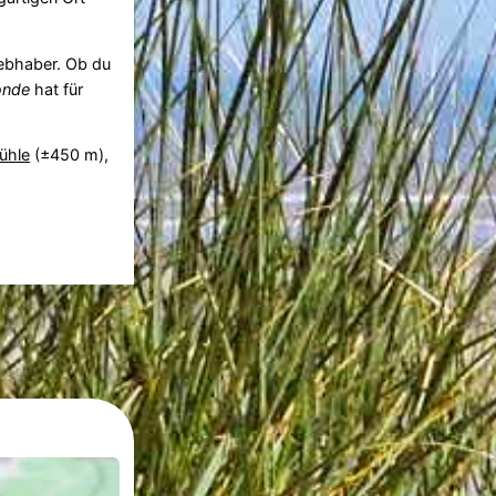
iebhaber. Ob du
onde
hat für
ühle
(±450 m),