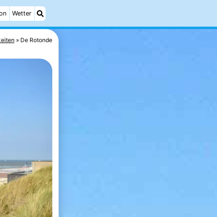
on
Wetter
eiten
De Rotonde