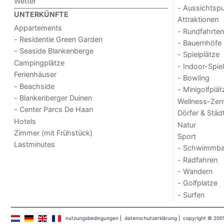
Wetter
- Aussichtsp
UNTERKÜNFTE
Attraktionen
Appartements
- Rundfahrten
- Residentie Green Garden
- Bauernhöfe
- Seaside Blankenberge
- Spielplätze
Campingplätze
- Indoor-Spie
Ferienhäuser
- Bowling
- Beachside
- Minigolfplät
- Blankenberger Duinen
Wellness-Zen
- Center Parcs De Haan
Dörfer & Städ
Hotels
Natur
Zimmer (mit Frühstück)
Sport
Lastminutes
- Schwimmba
- Radfahren
- Wandern
- Golfplatze
- Surfen
nutzungsbedingungen
|
datenschutzerklärung
|
copyright © 200