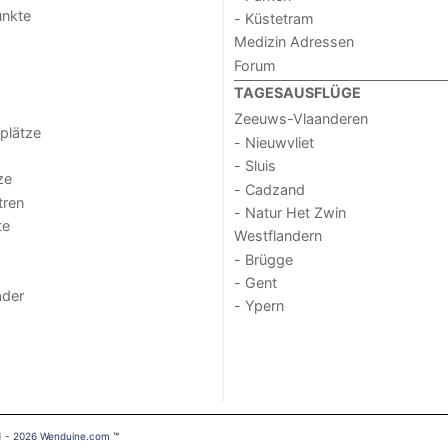
unkte
- Küstetram
Medizin Adressen
Forum
TAGESAUSFLÜGE
Zeeuws-Vlaanderen
lplätze
- Nieuwvliet
- Sluis
ze
- Cadzand
tren
- Natur Het Zwin
te
Westflandern
- Brügge
- Gent
der
- Ypern
1 - 2026 Wenduine.com
™