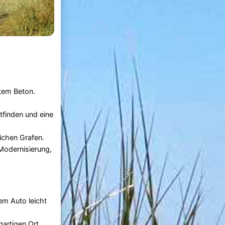
tem Beton.
tfinden und eine
ichen Grafen.
 Modernisierung,
em Auto leicht
gartigen Ort