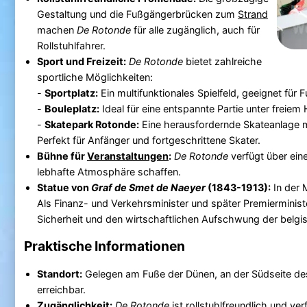
Gestaltung und die Fußgängerbrücken zum
Strand
machen
De Rotonde
für alle zugänglich, auch für
Rollstuhlfahrer.
Sport und Freizeit:
De Rotonde
bietet zahlreiche
sportliche Möglichkeiten:
-
Sportplatz:
Ein multifunktionales Spielfeld, geeignet für 
-
Bouleplatz:
Ideal für eine entspannte Partie unter freiem
-
Skatepark Rotonde:
Eine herausfordernde Skateanlage m
Perfekt für Anfänger und fortgeschrittene Skater.
Bühne für
Veranstaltungen
:
De Rotonde
verfügt über ein
lebhafte Atmosphäre schaffen.
Statue von
Graf de Smet de Naeyer
(1843-1913):
In der 
Als Finanz- und Verkehrsminister und später Premierminister
Sicherheit und den wirtschaftlichen Aufschwung der belgi
Praktische Informationen
Standort:
Gelegen am Fuße der Dünen, an der Südseite d
erreichbar.
Zugänglichkeit:
De Rotonde
ist rollstuhlfreundlich und 