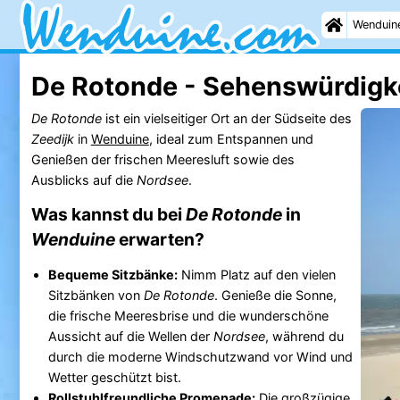
Wenduin
De Rotonde - Sehenswürdigk
De Rotonde
ist ein vielseitiger Ort an der Südseite des
Zeedijk
in
Wenduine
, ideal zum Entspannen und
Genießen der frischen Meeresluft sowie des
Ausblicks auf die
Nordsee
.
Was kannst du bei
De Rotonde
in
Wenduine
erwarten?
Bequeme Sitzbänke:
Nimm Platz auf den vielen
Sitzbänken von
De Rotonde
. Genieße die Sonne,
die frische Meeresbrise und die wunderschöne
Aussicht auf die Wellen der
Nordsee
, während du
durch die moderne Windschutzwand vor Wind und
Wetter geschützt bist.
Rollstuhlfreundliche Promenade:
Die großzügige