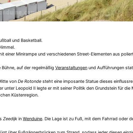
Fußball und Basketball.
 Himmel.
it einer Minirampe und verschiedenen Street-Elementen aus polier
e Bühne, auf der regelmäßig
Veranstaltungen
und Aufführungen stat
Mitte von
De Rotonde
steht eine imposante Statue dieses einflussre
 unter Leopold II legte er mit seiner Politik den Grundstein für die
schen Küstenregion.
es
Zeedijk
in
Wenduine
. Die Lage ist zu Fuß, mit dem Fahrrad oder d
verfügt über Fußgängerbrücken zum
Strand
, sodass jeder diesen einzi