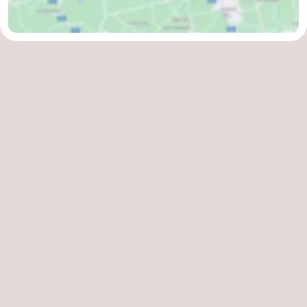
Cadzand
-
Natur
Westflandern
Het
-
Zwin
Brügge
-
Gent
-
Ypern
Die
Küste
-
Natur
-
Het
Knokke-
-
Zwin
Heist
Zeebrugge
-