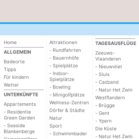
Blankenberge
-
De
-
Haan
Bredene
-
Home
Attraktionen
TAGESAUSFLÜGE
- Rundfahrten
ALLGEMEIN
Ostende
-
Zeeuws-
- Bauernhöfe
Vlaanderen
Badeorte
- Spielplätze
- Nieuwvliet
Middelkerke
-
Tipps
- Indoor-
- Sluis
Für kindern
Spielplätze
Westende
Wetter
- Cadzand
Wetter
- Bowling
- Natur Het Zwin
UNTERKÜNFTE
Kontakt
- Minigolfplätze
Westflandern
Wellness-Zentren
Appartements
- Brügge
Dörfer & Städte
- Residentie
- Gent
Green Garden
Natur
- Ypern
- Seaside
Sport
Die Küste
Blankenberge
- Schwimmbader
- Natur Het Zwin