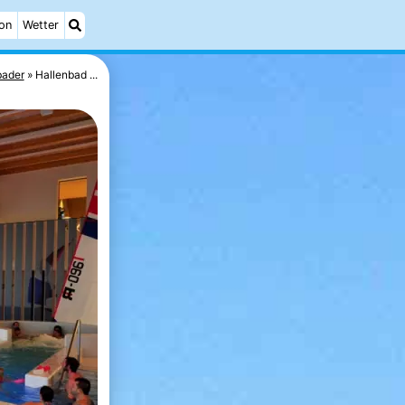
on
Wetter
ader
Hallenbad ...