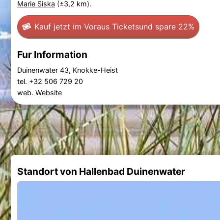
Marie Siska
(±3,2 km).
Kauf jetzt im Voraus Tickets
und spare 22%
Fur Information
Duinenwater 43, Knokke-Heist
tel. +32 506 729 20
web.
Website
Standort von Hallenbad Duinenwater