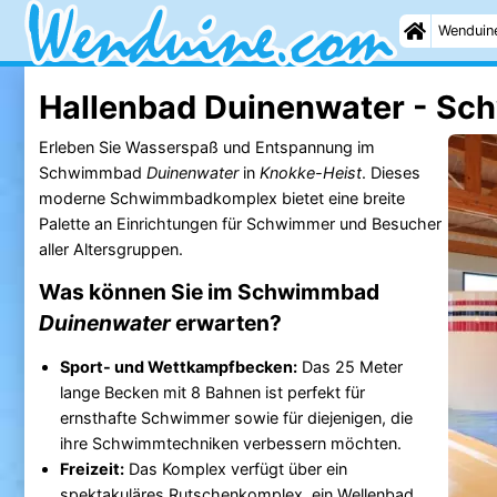
Wenduin
Hallenbad Duinenwater - S
Erleben Sie Wasserspaß und Entspannung im
Schwimmbad
Duinenwater
in
Knokke-Heist
. Dieses
moderne Schwimmbadkomplex bietet eine breite
Palette an Einrichtungen für Schwimmer und Besucher
aller Altersgruppen.
Was können Sie im Schwimmbad
Duinenwater
erwarten?
Sport- und Wettkampfbecken:
Das 25 Meter
lange Becken mit 8 Bahnen ist perfekt für
ernsthafte Schwimmer sowie für diejenigen, die
ihre Schwimmtechniken verbessern möchten.
Freizeit:
Das Komplex verfügt über ein
spektakuläres Rutschenkomplex, ein Wellenbad,