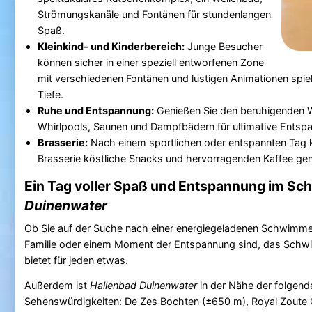
Strömungskanäle und Fontänen für stundenlangen
Spaß.
Kleinkind- und Kinderbereich:
Junge Besucher
können sicher in einer speziell entworfenen Zone
mit verschiedenen Fontänen und lustigen Animationen spiele
Tiefe.
Ruhe und Entspannung:
Genießen Sie den beruhigenden W
Whirlpools, Saunen und Dampfbädern für ultimative Entsp
Brasserie:
Nach einem sportlichen oder entspannten Tag k
Brasserie köstliche Snacks und hervorragenden Kaffee gen
Ein Tag voller Spaß und Entspannung im S
Duinenwater
Ob Sie auf der Suche nach einer energiegeladenen Schwimmei
Familie oder einem Moment der Entspannung sind, das Sc
bietet für jeden etwas.
Außerdem ist
Hallenbad Duinenwater
in der Nähe der folgend
Sehenswürdigkeiten:
De Zes Bochten
(±650 m),
Royal Zoute 