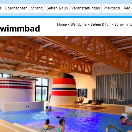
e
Übernachten
Strand
Sehen & tun
Veranstaltungen
Praktisch
Regi
Home
Wenduine
Sehen & tun
Schwimmb
chwimmbad