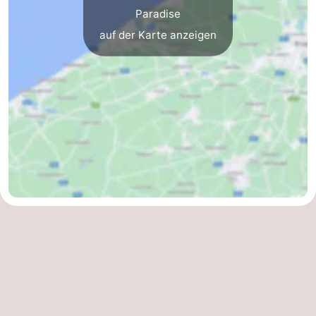
Paradise
Forum
auf der Karte anzeigen
Route
-
Parken
-
Küstetram
Medizin
Adressen
Region
Zeeuws-
Vlaanderen
-
Nieuwvliet
-
Sluis
-