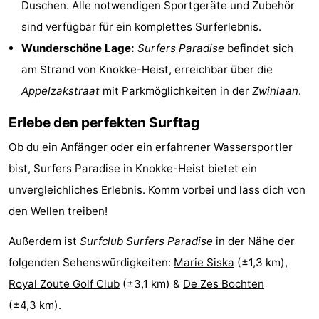
Duschen. Alle notwendigen Sportgeräte und Zubehör
Denkmäler
-
sind verfügbar für ein komplettes Surferlebnis.
Wunderschöne Lage:
Surfers Paradise
befindet sich
Aussichtspunkte
Attraktionen
am Strand von Knokke-Heist, erreichbar über die
-
Appelzakstraat
mit Parkmöglichkeiten in der
Zwinlaan
.
Rundfahrten
-
Erlebe den perfekten Surftag
Bauernhöfe
-
Ob du ein Anfänger oder ein erfahrener Wassersportler
bist, Surfers Paradise in Knokke-Heist bietet ein
Spielplätze
-
unvergleichliches Erlebnis. Komm vorbei und lass dich von
Indoor-
-
den Wellen treiben!
Außerdem ist
Surfclub Surfers Paradise
in der Nähe der
Spielplätze
Bowling
-
folgenden Sehenswürdigkeiten:
Marie Siska
(±1,3 km),
Minigolfplätze
Wellness-
Royal Zoute Golf Club
(±3,1 km) &
De Zes Bochten
(±4,3 km).
Zentren
Dörfer