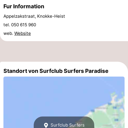
Fur Information
&
Natur
Appelzakstraat, Knokke-Heist
Städte
Sport
tel. 050 615 960
web.
Website
-
Schwimmbader
-
Radfahren
-
Standort von Surfclub Surfers Paradise
Wandern
-
Golfplatze
-
Surfen
Essen
und
Veranstaltungen
trinken
Praktisch
Surfclub Surfers