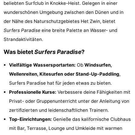
beliebten Surfclub in Knokke-Heist. Gelegen in einer
-
wunderschönen Umgebung zwischen den Dünen und in
Beachside
-
der Nähe des Naturschutzgebietes Het Zwin, bietet
Surfers Paradise
eine breite Palette an Wasser- und
Blankenberger
-
Strandaktivitäten.
Duinen
Center
Hotels
Was bietet
Surfers Paradise
?
Parcs
Zimmer
Vielfältige Wassersportarten:
Ob
Windsurfen,
Wellenreiten, Kitesurfen oder Stand-Up-Paddling
,
De
(mit
Lastminutes
Surfers Paradise hat für jeden etwas zu bieten.
Haan
Frühstück)
Strand
Professionelle Kurse:
Verbessere deine Fähigkeiten mit
Privat- oder Gruppenunterricht unter der Anleitung von
Sehen
zertifizierten und leidenschaftlichen Trainern.
&
-
Top-Einrichtungen:
Genieße das kalifornische Clubhaus
mit Bar, Terrasse, Lounge und Umkleide mit warmen
tun
Museen
-