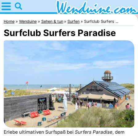
Home
Wenduine
Home
Wenduine
Sehen & tun
Surfen
Surfclub Surfers ...
Surfclub Surfers Paradise
Tipps
Für
kindern
Übernachten
Appartements
-
Residentie
-
Green
Seaside
Campingplätze
Garden
Blankenberge
Ferienhäuser
Erlebe ultimativen Surfspaß bei
Surfers Paradise
, dem