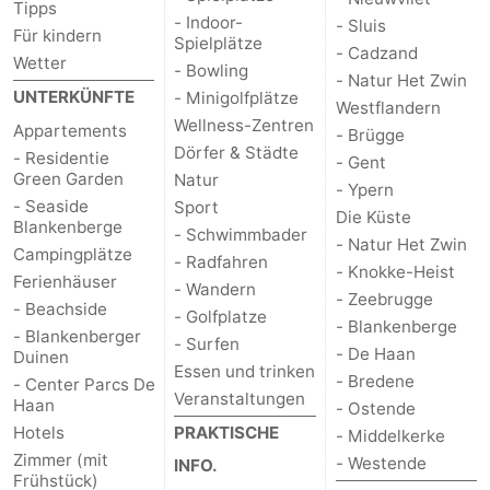
Tipps
- Indoor-
- Sluis
Für kindern
Blankenberge
-
Spielplätze
- Cadzand
Wetter
- Bowling
- Natur Het Zwin
De
-
UNTERKÜNFTE
- Minigolfplätze
Westflandern
Wellness-Zentren
Appartements
- Brügge
Haan
Bredene
-
Dörfer & Städte
- Residentie
- Gent
Green Garden
Natur
Ostende
-
- Ypern
- Seaside
Sport
Die Küste
Blankenberge
Middelkerke
-
- Schwimmbader
- Natur Het Zwin
Campingplätze
- Radfahren
- Knokke-Heist
Ferienhäuser
Westende
Wetter
- Wandern
- Zeebrugge
- Beachside
- Golfplatze
- Blankenberge
Kontakt
- Blankenberger
- Surfen
- De Haan
Duinen
Essen und trinken
- Bredene
- Center Parcs De
Veranstaltungen
Haan
- Ostende
Hotels
PRAKTISCHE
- Middelkerke
Zimmer (mit
- Westende
INFO.
Frühstück)