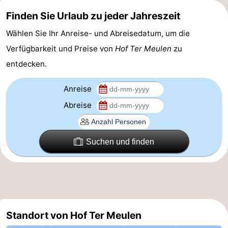
Finden Sie Urlaub zu jeder Jahreszeit
Cadzand
-
Wählen Sie Ihr Anreise- und Abreisedatum, um die
Natur
Westflandern
Verfügbarkeit und Preise von
Hof Ter Meulen
zu
Het
-
entdecken.
Zwin
Brügge
-
Anreise
Abreise
Gent
-
Ypern
Die
Suchen und finden
Küste
-
Natur
-
Het
Knokke-
-
Standort von Hof Ter Meulen
Zwin
Heist
Zeebrugge
-