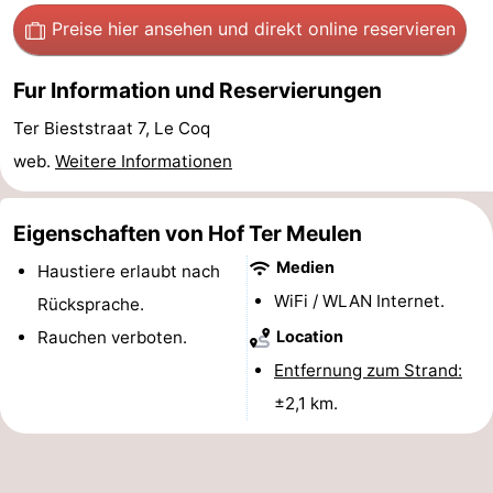
Preise hier ansehen
und direkt online reservieren
Denkmäler
-
Aussichtspunkte
Attraktionen
Fur Information und Reservierungen
Ter Bieststraat 7, Le Coq
-
web.
Weitere Informationen
Rundfahrten
-
Bauernhöfe
-
Eigenschaften von Hof Ter Meulen
Medien
Haustiere erlaubt nach
Spielplätze
-
WiFi / WLAN Internet.
Rücksprache.
Indoor-
-
Rauchen verboten.
Location
Entfernung zum Strand:
Spielplätze
Bowling
-
±2,1 km.
Minigolfplätze
Wellness-
Zentren
Dörfer