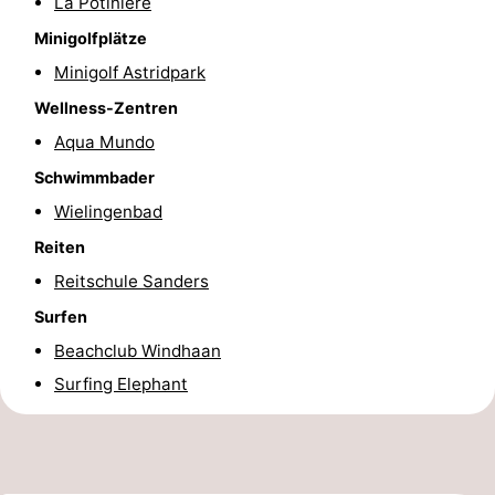
La Potinière
Forum
Minigolfplätze
Minigolf Astridpark
Route
Wellness-Zentren
-
Aqua Mundo
Schwimmbader
Parken
-
Wielingenbad
Küstetram
Medizin
Reiten
Reitschule Sanders
Adressen
Region
Surfen
Zeeuws-
Beachclub Windhaan
Vlaanderen
-
Surfing Elephant
Nieuwvliet
-
Sluis
-