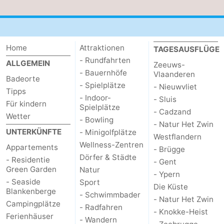
Home
Attraktionen
TAGESAUSFLÜGE
- Rundfahrten
ALLGEMEIN
Zeeuws-
- Bauernhöfe
Vlaanderen
Badeorte
- Spielplätze
- Nieuwvliet
Tipps
- Indoor-
- Sluis
Für kindern
Spielplätze
- Cadzand
Wetter
- Bowling
- Natur Het Zwin
UNTERKÜNFTE
- Minigolfplätze
Westflandern
Wellness-Zentren
Appartements
- Brügge
Dörfer & Städte
- Residentie
- Gent
Green Garden
Natur
- Ypern
- Seaside
Sport
Die Küste
Blankenberge
- Schwimmbader
- Natur Het Zwin
Campingplätze
- Radfahren
- Knokke-Heist
Ferienhäuser
- Wandern