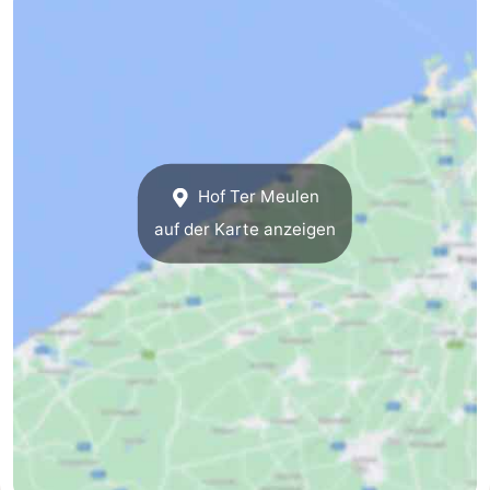
Blankenberge
-
De
-
Haan
Bredene
-
Ostende
-
Hof Ter Meulen
auf der Karte anzeigen
Middelkerke
-
Westende
Wetter
Kontakt