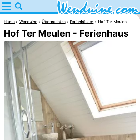
Home
Wenduine
Home
Wenduine
Übernachten
Ferienhäuser
Hof Ter Meulen
Hof Ter Meulen - Ferienhaus
Tipps
Für
kindern
Übernachten
Appartements
-
Residentie
-
Green
Seaside
Campingplätze
Garden
Blankenberge
Ferienhäuser