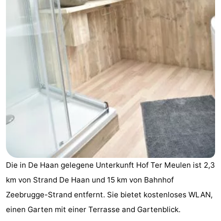
-
Beachside
-
Blankenberger
-
Duinen
Center
Hotels
Parcs
Zimmer
De
(mit
Lastminutes
Haan
Frühstück)
Strand
Die in De Haan gelegene Unterkunft Hof Ter Meulen ist 2,3
Sehen
km von Strand De Haan und 15 km von Bahnhof
&
-
Zeebrugge-Strand entfernt. Sie bietet kostenloses WLAN,
einen Garten mit einer Terrasse and Gartenblick.
tun
Museen
-