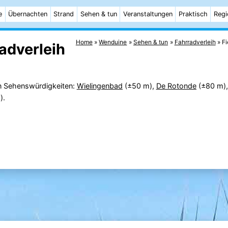
e
Übernachten
Strand
Sehen & tun
Veranstaltungen
Praktisch
Regi
Home
Wenduine
Sehen & tun
Fahrradverleih
F
adverleih
n Sehenswürdigkeiten:
Wielingenbad
(±50 m),
De Rotonde
(±80 m)
).