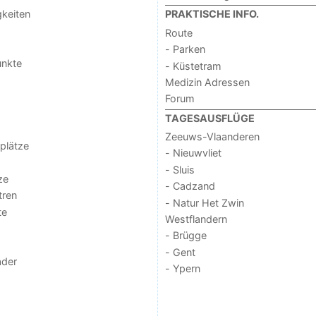
keiten
PRAKTISCHE INFO.
Route
- Parken
unkte
- Küstetram
Medizin Adressen
Forum
TAGESAUSFLÜGE
Zeeuws-Vlaanderen
lplätze
- Nieuwvliet
- Sluis
ze
- Cadzand
tren
- Natur Het Zwin
te
Westflandern
- Brügge
- Gent
der
- Ypern