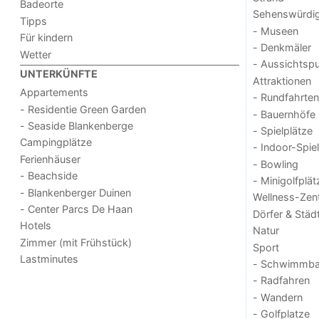
Badeorte
Sehenswürdig
Tipps
- Museen
Für kindern
- Denkmäler
Wetter
- Aussichtsp
UNTERKÜNFTE
Attraktionen
Appartements
- Rundfahrten
- Residentie Green Garden
- Bauernhöfe
- Seaside Blankenberge
- Spielplätze
Campingplätze
- Indoor-Spie
Ferienhäuser
- Bowling
- Beachside
- Minigolfplät
- Blankenberger Duinen
Wellness-Zen
- Center Parcs De Haan
Dörfer & Städ
Hotels
Natur
Zimmer (mit Frühstück)
Sport
Lastminutes
- Schwimmba
- Radfahren
- Wandern
- Golfplatze