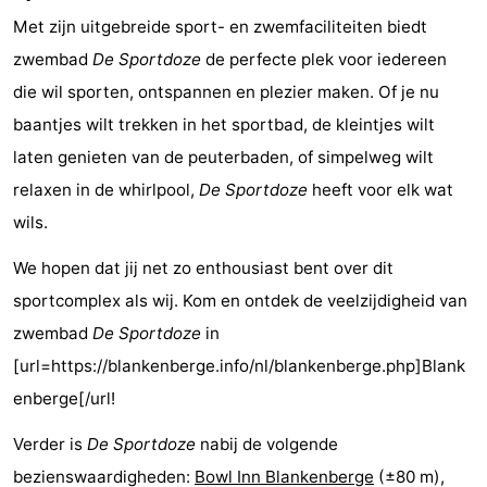
Met zijn uitgebreide sport- en zwemfaciliteiten biedt
centra
Dorpen
zwembad
De Sportdoze
de perfecte plek voor iedereen
&
Natuur
die wil sporten, ontspannen en plezier maken. Of je nu
baantjes wilt trekken in het sportbad, de kleintjes wilt
Steden
Sporten
laten genieten van de peuterbaden, of simpelweg wilt
-
relaxen in de whirlpool,
De Sportdoze
heeft voor elk wat
wils.
Zwembaden
-
We hopen dat jij net zo enthousiast bent over dit
Fietsen
-
sportcomplex als wij. Kom en ontdek de veelzijdigheid van
Wandelen
-
zwembad
De Sportdoze
in
[url=https://blankenberge.info/nl/blankenberge.php]Blank
Golfbanen
-
enberge[/url!
Surfen
Eten
Verder is
De Sportdoze
nabij de volgende
en
Evenementen
bezienswaardigheden:
Bowl Inn Blankenberge
(±80 m),