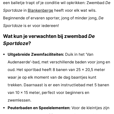
een balletje trapt of je conditie wil opkrikken: Zwembad
De
breakfasts)
Hotels
Sportdoze
in
Blankenberge
heeft voor elk wat wils.
Vakantiehuizen
Beginnende of ervaren sporter, jong of minder jong,
De
Sportdoze
is er voor iedereen!
-
Wat kun je verwachten bij zwembad
De
Beachside
-
Sportdoze
?
Blankenberger
-
Uitgebreide Zwemfaciliteiten:
Duik in het 'Van
Audenaerde'-bad, met verschillende baden voor jong en
Duinen
Center
Last
oud. Het sportbad heeft 8 banen van 25 x 20,5 meter
Parcs
minutes
Strand
waar je op elk moment van de dag baantjes kunt
trekken. Daarnaast is er een instructiebad met 5 banen
De
Zien
van 10 x 15 meter, perfect voor beginners en
Haan
&
Bezienswaardigheden
zwemlessen.
Peuterbaden en Speelelementen:
Voor de kleintjes zijn
doen
-