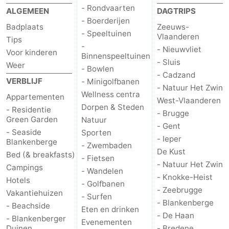
- Rondvaarten
ALGEMEEN
DAGTRIPS
- Boerderijen
Badplaats
Zeeuws-
- Speeltuinen
Vlaanderen
Tips
-
- Nieuwvliet
Voor kinderen
Binnenspeeltuinen
- Sluis
Weer
- Bowlen
- Cadzand
VERBLIJF
- Minigolfbanen
- Natuur Het Zwin
Wellness centra
Appartementen
West-Vlaanderen
Dorpen & Steden
- Residentie
- Brugge
Green Garden
Natuur
- Gent
- Seaside
Sporten
- Ieper
Blankenberge
- Zwembaden
De Kust
Bed (& breakfasts)
- Fietsen
- Natuur Het Zwin
Campings
- Wandelen
- Knokke-Heist
Hotels
- Golfbanen
- Zeebrugge
Vakantiehuizen
- Surfen
- Blankenberge
- Beachside
Eten en drinken
- De Haan
- Blankenberger
Evenementen
Duinen
- Bredene