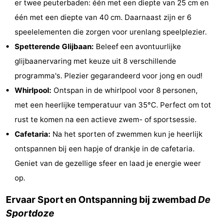
er twee peuterbaden: één met een diepte van 25 cm en
Musea
-
één met een diepte van 40 cm. Daarnaast zijn er 6
speelelementen die zorgen voor urenlang speelplezier.
Monumenten
-
Spetterende Glijbaan:
Beleef een avontuurlijke
Uitkijkpunten
Attracties
glijbaanervaring met keuze uit 8 verschillende
programma's. Plezier gegarandeerd voor jong en oud!
-
Whirlpool:
Ontspan in de whirlpool voor 8 personen,
Rondvaarten
-
met een heerlijke temperatuur van 35°C. Perfect om tot
rust te komen na een actieve zwem- of sportsessie.
Boerderijen
-
Cafetaria:
Na het sporten of zwemmen kun je heerlijk
Speeltuinen
-
ontspannen bij een hapje of drankje in de cafetaria.
Geniet van de gezellige sfeer en laad je energie weer
Binnenspeeltuinen
-
op.
Bowlen
-
Ervaar Sport en Ontspanning bij zwembad
De
Minigolfbanen
Wellness
Sportdoze