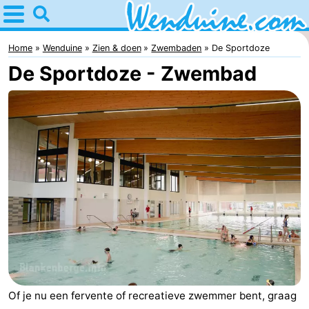
Home
Wenduine
Home
Wenduine
Zien & doen
Zwembaden
De Sportdoze
De Sportdoze - Zwembad
Tips
Voor
kinderen
Overnachten
Appartementen
-
Residentie
-
Green
Seaside
Bed
Garden
Blankenberge
(&
Campings
Of je nu een fervente of recreatieve zwemmer bent, graag