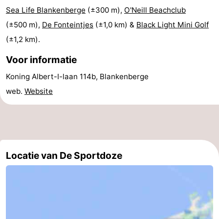
Sea Life Blankenberge
(±300 m),
O'Neill Beachclub
drinken
Praktisch
(±500 m),
De Fonteintjes
(±1,0 km) &
Black Light Mini Golf
Forum
(±1,2 km).
Voor informatie
Route
Koning Albert-I-laan 114b, Blankenberge
-
web.
Website
Parkeren
-
Kusttram
Reisboekenwinkel
Nieuws
Locatie van De Sportdoze
Medische
adressen
Regio
Zeeuws-