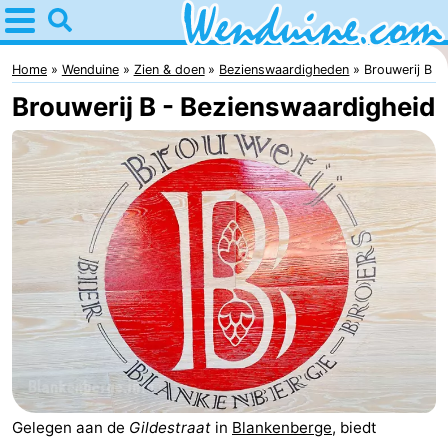
Home
Wenduine
Home
Wenduine
Zien & doen
Bezienswaardigheden
Brouwerij B
Brouwerij B - Bezienswaardigheid
Tips
Voor
kinderen
Overnachten
Appartementen
-
Residentie
-
Green
Seaside
Bed
Gelegen aan de
Gildestraat
in
Blankenberge
, biedt
Garden
Blankenberge
(&
Campings