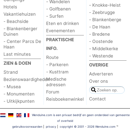
- Wandelen
- Knokke-Heist
Hotels
- Golfbanen
- Zeebrugge
Vakantiehuizen
- Surfen
- Blankenberge
- Beachside
Eten en drinken
- De Haan
- Blankenberger
Evenementen
Duinen
- Bredene
PRAKTISCHE
- Center Parcs De
- Oostende
Haan
INFO.
- Middelkerke
Last minutes
- Westende
Route
ZIEN & DOEN
- Parkeren
OVERIGE
- Kusttram
Strand
Adverteren
Medische
Bezienswaardigheden
Over ons
adressen
- Musea
Forum
- Monumenten
Contact
Reisboekenwinkel
- Uitkijkpunten
Wenduine.com is een privaat bedrijf en geen onderdeel van gemeente
of overheid
gebruiksvoorwaarden
|
privacy
|
copyright © 2001 - 2026 Wenduine.com
™