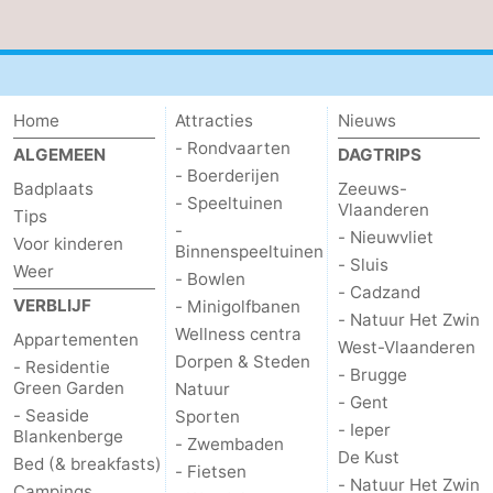
Natuur
-
Het
Knokke-
-
Home
Attracties
Nieuws
Zwin
Heist
Zeebrugge
-
- Rondvaarten
ALGEMEEN
DAGTRIPS
- Boerderijen
Blankenberge
-
Badplaats
Zeeuws-
- Speeltuinen
Vlaanderen
Tips
-
De
-
- Nieuwvliet
Voor kinderen
Binnenspeeltuinen
- Sluis
Weer
- Bowlen
Haan
Bredene
-
- Cadzand
VERBLIJF
- Minigolfbanen
- Natuur Het Zwin
Wellness centra
Oostende
-
Appartementen
West-Vlaanderen
Dorpen & Steden
- Residentie
- Brugge
Middelkerke
-
Green Garden
Natuur
- Gent
- Seaside
Sporten
- Ieper
Westende
Weer
Blankenberge
- Zwembaden
De Kust
Bed (& breakfasts)
- Fietsen
Contact
- Natuur Het Zwin
Campings