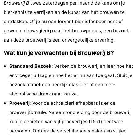
Brouwerij B
twee zaterdagen per maand de kans om je
breakfasts)
Hotels
bierkennis te verrijken en de kunst van het brouwen te
ontdekken. Of je nu een fervent bierliefhebber bent of
Vakantiehuizen
gewoon nieuwsgierig naar het brouwproces, een bezoek
-
aan deze brouwerij is een onvergetelijke ervaring.
Beachside
-
Wat kun je verwachten bij
Brouwerij B
?
Blankenberger
-
Standaard Bezoek:
Verken de brouwerij en leer hoe het
er vroeger uitzag en hoe het er nu aan toe gaat. Sluit je
Duinen
Center
Last
bezoek af met een heerlijk glas bier of een niet-
Parcs
minutes
Strand
alcoholische drank naar keuze.
Proeverij:
Voor de echte bierliefhebbers is er de
De
Zien
proeverijformule. Na een rondleiding door de brouwerij
Haan
&
Bezienswaardigheden
kun je genieten van vijf proevertjes (15 cl) per twee
personen. Ontdek de verschillende smaken en stijlen
doen
-