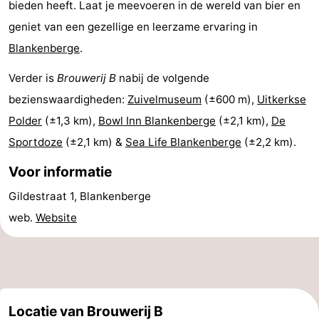
bieden heeft. Laat je meevoeren in de wereld van bier en
centra
Dorpen
geniet van een gezellige en leerzame ervaring in
Blankenberge
.
&
Natuur
Verder is
Brouwerij B
nabij de volgende
Steden
Sporten
bezienswaardigheden:
Zuivelmuseum
(±600 m),
Uitkerkse
-
Polder
(±1,3 km),
Bowl Inn Blankenberge
(±2,1 km),
De
Sportdoze
(±2,1 km) &
Sea Life Blankenberge
(±2,2 km).
Zwembaden
-
Voor informatie
Fietsen
-
Gildestraat 1, Blankenberge
Wandelen
-
web.
Website
Golfbanen
-
Surfen
Eten
en
Evenementen
Locatie van Brouwerij B