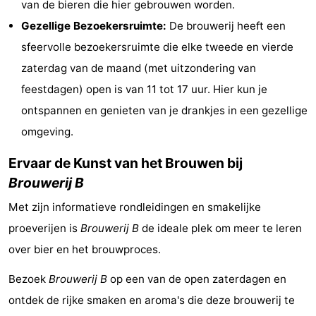
van de bieren die hier gebrouwen worden.
Musea
-
Gezellige Bezoekersruimte:
De brouwerij heeft een
sfeervolle bezoekersruimte die elke tweede en vierde
Monumenten
-
zaterdag van de maand (met uitzondering van
Uitkijkpunten
Attracties
feestdagen) open is van 11 tot 17 uur. Hier kun je
ontspannen en genieten van je drankjes in een gezellige
-
omgeving.
Rondvaarten
-
Ervaar de Kunst van het Brouwen bij
Boerderijen
-
Brouwerij B
Met zijn informatieve rondleidingen en smakelijke
Speeltuinen
-
proeverijen is
Brouwerij B
de ideale plek om meer te leren
Binnenspeeltuinen
-
over bier en het brouwproces.
Bowlen
-
Bezoek
Brouwerij B
op een van de open zaterdagen en
ontdek de rijke smaken en aroma's die deze brouwerij te
Minigolfbanen
Wellness