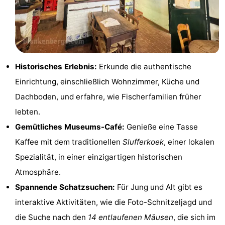
Denkmäler
-
Aussichtspunkte
Attraktionen
-
Historisches Erlebnis:
Erkunde die authentische
Rundfahrten
-
Einrichtung, einschließlich Wohnzimmer, Küche und
Dachboden, und erfahre, wie Fischerfamilien früher
Bauernhöfe
-
lebten.
Spielplätze
-
Gemütliches Museums-Café:
Genieße eine Tasse
Kaffee mit dem traditionellen
Slufferkoek
, einer lokalen
Indoor-
-
Spezialität, in einer einzigartigen historischen
Spielplätze
Bowling
-
Atmosphäre.
Spannende Schatzsuchen:
Für Jung und Alt gibt es
Minigolfplätze
Wellness-
interaktive Aktivitäten, wie die Foto-Schnitzeljagd und
Zentren
Dörfer
die Suche nach den
14 entlaufenen Mäusen
, die sich im