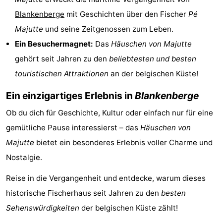
Blankenberge
mit Geschichten über den Fischer
Pé
Forum
Majutte
und seine Zeitgenossen zum Leben.
Route
Ein Besuchermagnet:
Das
Häuschen von Majutte
gehört seit Jahren zu den
beliebtesten und besten
-
touristischen Attraktionen
an der belgischen Küste!
Parken
-
Ein einzigartiges Erlebnis in
Blankenberge
Küstetram
Medizin
Ob du dich für Geschichte, Kultur oder einfach nur für eine
Adressen
Region
gemütliche Pause interessierst – das
Häuschen von
Majutte
bietet ein besonderes Erlebnis voller Charme und
Zeeuws-
Nostalgie.
Vlaanderen
-
Reise in die Vergangenheit und entdecke, warum dieses
historische Fischerhaus seit Jahren zu den
besten
Nieuwvliet
-
Sehenswürdigkeiten
der belgischen Küste zählt!
Sluis
-