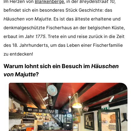
Im Herzen von
Blankenberge
, in der
Breydelstraat 10
,
-
befindet sich ein besonderes Stück Geschichte: das
Häuschen von Majutte
. Es ist das älteste erhaltene und
Beachside
-
denkmalgeschützte Fischerhaus an der belgischen Küste,
Blankenberger
-
erbaut im Jahr
1775
. Trete ein und reise zurück in die Zeit
des 18. Jahrhunderts, um das Leben einer Fischerfamilie
Duinen
Center
Hotels
zu entdecken!
Parcs
Zimmer
Warum lohnt sich ein Besuch im
Häuschen
De
(mit
Lastminutes
von Majutte
?
Haan
Frühstück)
Strand
Sehen
&
-
tun
Museen
-