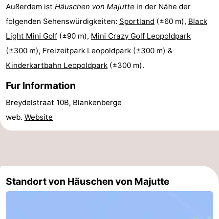
Außerdem ist
Häuschen von Majutte
in der Nähe der
Cadzand
-
folgenden Sehenswürdigkeiten:
Sportland
(±60 m),
Black
Light Mini Golf
(±90 m),
Mini Crazy Golf Leopoldpark
Natur
Westflandern
(±300 m),
Freizeitpark Leopoldpark
(±300 m) &
Het
-
Kinderkartbahn Leopoldpark
(±300 m).
Zwin
Brügge
-
Fur Information
Breydelstraat 10B, Blankenberge
Gent
-
web.
Website
Ypern
Die
Küste
-
Natur
-
Standort von Häuschen von Majutte
Het
Knokke-
-
Zwin
Heist
Zeebrugge
-