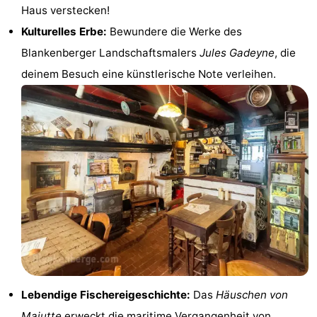
Haus verstecken!
&
Natur
Kulturelles Erbe:
Bewundere die Werke des
Städte
Sport
Blankenberger Landschaftsmalers
Jules Gadeyne
, die
deinem Besuch eine künstlerische Note verleihen.
-
Schwimmbader
-
Radfahren
-
Wandern
-
Golfplatze
-
Surfen
Essen
und
Veranstaltungen
Lebendige Fischereigeschichte:
Das
Häuschen von
trinken
Praktisch
Majutte
erweckt die maritime Vergangenheit von