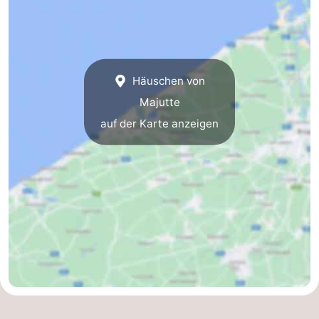
Blankenberge
-
De
-
Häuschen von
Haan
Bredene
-
Majutte
Ostende
-
auf der Karte anzeigen
Middelkerke
-
Westende
Wetter
Kontakt