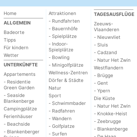
Home
Attraktionen
TAGESAUSFLÜGE
- Rundfahrten
ALLGEMEIN
Zeeuws-
- Bauernhöfe
Vlaanderen
Badeorte
- Spielplätze
- Nieuwvliet
Tipps
- Indoor-
- Sluis
Für kindern
Spielplätze
- Cadzand
Wetter
- Bowling
- Natur Het Zwin
UNTERKÜNFTE
- Minigolfplätze
Westflandern
Wellness-Zentren
Appartements
- Brügge
Dörfer & Städte
- Residentie
- Gent
Green Garden
Natur
- Ypern
- Seaside
Sport
Die Küste
Blankenberge
- Schwimmbader
- Natur Het Zwin
Campingplätze
- Radfahren
- Knokke-Heist
Ferienhäuser
- Wandern
- Zeebrugge
- Beachside
- Golfplatze
- Blankenberge
- Blankenberger
- Surfen
- De Haan