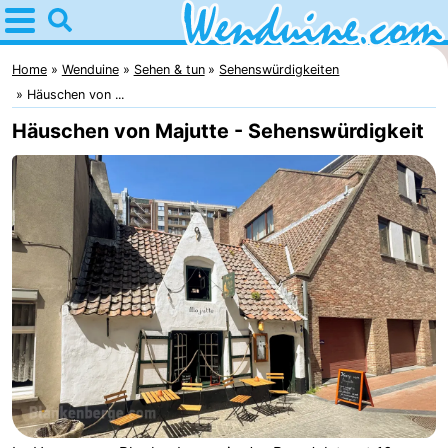
Home
Wenduine
Home
Wenduine
Sehen & tun
Sehenswürdigkeiten
Häuschen von ...
Tipps
Häuschen von Majutte - Sehenswürdigkeit
Für
kindern
Übernachten
Appartements
-
Residentie
-
Green
Seaside
Campingplätze
Garden
Blankenberge
Ferienhäuser