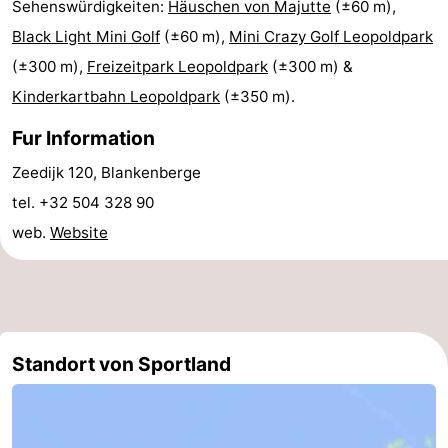
Sehenswürdigkeiten:
Häuschen von Majutte
(±60 m),
&
Natur
Black Light Mini Golf
(±60 m),
Mini Crazy Golf Leopoldpark
(±300 m),
Freizeitpark Leopoldpark
(±300 m) &
Städte
Sport
Kinderkartbahn Leopoldpark
(±350 m).
-
Fur Information
Schwimmbader
-
Zeedijk 120, Blankenberge
tel. +32 504 328 90
Radfahren
-
web.
Website
Wandern
-
Golfplatze
-
Surfen
Essen
Standort von Sportland
und
Veranstaltungen
trinken
Praktisch