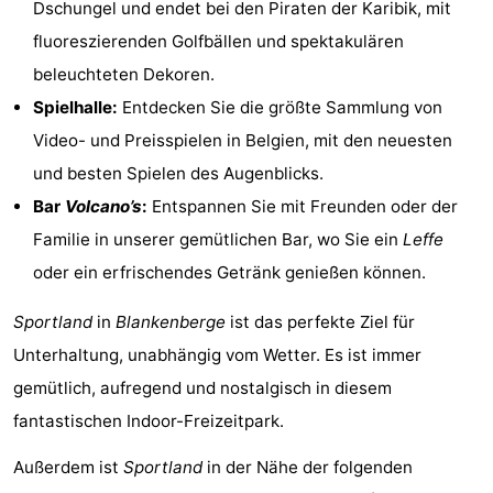
Dschungel und endet bei den Piraten der Karibik, mit
Denkmäler
-
fluoreszierenden Golfbällen und spektakulären
beleuchteten Dekoren.
Aussichtspunkte
Attraktionen
Spielhalle:
Entdecken Sie die größte Sammlung von
-
Video- und Preisspielen in Belgien, mit den neuesten
und besten Spielen des Augenblicks.
Rundfahrten
-
Bar
Volcano’s
:
Entspannen Sie mit Freunden oder der
Bauernhöfe
-
Familie in unserer gemütlichen Bar, wo Sie ein
Leffe
oder ein erfrischendes Getränk genießen können.
Spielplätze
-
Sportland
in
Blankenberge
ist das perfekte Ziel für
Indoor-
-
Unterhaltung, unabhängig vom Wetter. Es ist immer
Spielplätze
Bowling
-
gemütlich, aufregend und nostalgisch in diesem
fantastischen Indoor-Freizeitpark.
Minigolfplätze
Wellness-
Außerdem ist
Sportland
in der Nähe der folgenden
Zentren
Dörfer