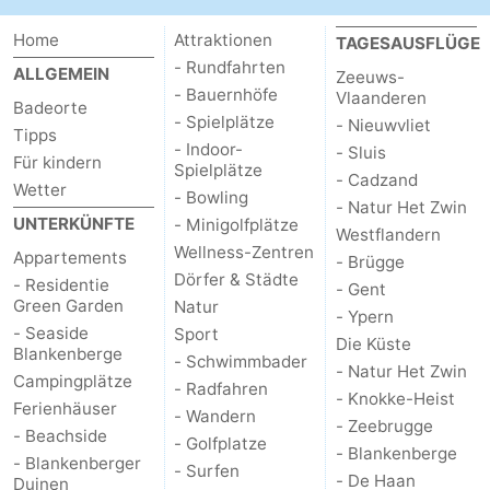
Blankenberge
-
Home
Attraktionen
TAGESAUSFLÜGE
- Rundfahrten
ALLGEMEIN
Zeeuws-
De
-
- Bauernhöfe
Vlaanderen
Badeorte
- Spielplätze
- Nieuwvliet
Tipps
Haan
Bredene
-
- Indoor-
- Sluis
Für kindern
Spielplätze
- Cadzand
Ostende
-
Wetter
- Bowling
- Natur Het Zwin
UNTERKÜNFTE
- Minigolfplätze
Middelkerke
-
Westflandern
Wellness-Zentren
Appartements
- Brügge
Dörfer & Städte
Westende
Wetter
- Residentie
- Gent
Green Garden
Natur
- Ypern
Kontakt
- Seaside
Sport
Die Küste
Blankenberge
- Schwimmbader
- Natur Het Zwin
Campingplätze
- Radfahren
- Knokke-Heist
Ferienhäuser
- Wandern
- Zeebrugge
- Beachside
- Golfplatze
- Blankenberge
- Blankenberger
- Surfen
- De Haan
Duinen