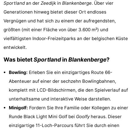
Sportland
an der
Zeedijk
in
Blankenberge
. Über vier
-
Generationen hinweg bietet dieser Ort endloses
Beachside
-
Vergnügen und hat sich zu einem der aufregendsten,
größten (mit einer Fläche von über 3.600 m²) und
Blankenberger
-
vielfältigsten Indoor-Freizeitparks an der belgischen Küste
Duinen
Center
Hotels
entwickelt.
Was bietet
Sportland
in
Blankenberge
?
Parcs
Zimmer
Bowling:
Erleben Sie ein einzigartiges Route 66-
De
(mit
Lastminutes
Abenteuer auf einer der sechzehn Bowlingbahnen,
Haan
Frühstück)
Strand
komplett mit LCD-Bildschirmen, die den Spielverlauf auf
unterhaltsame und interaktive Weise darstellen.
Sehen
Minigolf:
Fordern Sie Ihre Familie oder Kollegen zu einer
&
-
Runde Black Light Mini Golf bei
Goolfy
heraus. Dieser
einzigartige 11-Loch-Parcours führt Sie durch einen
tun
Museen
-