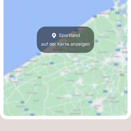
Forum
Route
-
Sportland
auf der Karte anzeigen
Parken
-
Küstetram
Medizin
Adressen
Region
Zeeuws-
Vlaanderen
-
Nieuwvliet
-
Sluis
-