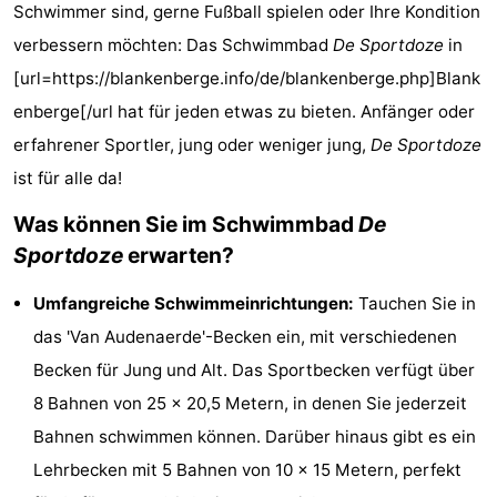
Schwimmer sind, gerne Fußball spielen oder Ihre Kondition
-
verbessern möchten: Das Schwimmbad
De Sportdoze
in
Beachside
-
[url=https://blankenberge.info/de/blankenberge.php]Blank
enberge[/url hat für jeden etwas zu bieten. Anfänger oder
Blankenberger
-
erfahrener Sportler, jung oder weniger jung,
De Sportdoze
Duinen
Center
Hotels
ist für alle da!
Was können Sie im Schwimmbad
De
Parcs
Zimmer
Sportdoze
erwarten?
De
(mit
Lastminutes
Umfangreiche Schwimmeinrichtungen:
Tauchen Sie in
Haan
Frühstück)
Strand
das 'Van Audenaerde'-Becken ein, mit verschiedenen
Becken für Jung und Alt. Das Sportbecken verfügt über
Sehen
8 Bahnen von 25 x 20,5 Metern, in denen Sie jederzeit
&
-
Bahnen schwimmen können. Darüber hinaus gibt es ein
Lehrbecken mit 5 Bahnen von 10 x 15 Metern, perfekt
tun
Museen
-