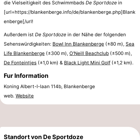
die Vielseitigkeit des Schwimmbads
De Sportdoze
in
Forum
[url=https://blankenberge.info/de/blankenberge.php]Blank
enberge[/url!
Route
Außerdem ist
De Sportdoze
in der Nähe der folgenden
-
Sehenswürdigkeiten:
Bowl Inn Blankenberge
(±80 m),
Sea
Parken
-
Life Blankenberge
(±300 m),
O'Neill Beachclub
(±500 m),
De Fonteintjes
(±1,0 km) &
Black Light Mini Golf
(±1,2 km).
Küstetram
Medizin
Fur Information
Adressen
Region
Koning Albert-I-laan 114b, Blankenberge
Zeeuws-
web.
Website
Vlaanderen
-
Nieuwvliet
-
Sluis
-
Standort von De Sportdoze