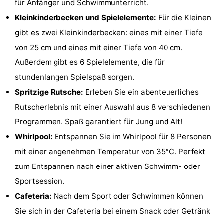
für Anfänger und Schwimmunterricht.
Denkmäler
-
Kleinkinderbecken und Spielelemente:
Für die Kleinen
gibt es zwei Kleinkinderbecken: eines mit einer Tiefe
Aussichtspunkte
Attraktionen
von 25 cm und eines mit einer Tiefe von 40 cm.
-
Außerdem gibt es 6 Spielelemente, die für
stundenlangen Spielspaß sorgen.
Rundfahrten
-
Spritzige Rutsche:
Erleben Sie ein abenteuerliches
Bauernhöfe
-
Rutscherlebnis mit einer Auswahl aus 8 verschiedenen
Programmen. Spaß garantiert für Jung und Alt!
Spielplätze
-
Whirlpool:
Entspannen Sie im Whirlpool für 8 Personen
Indoor-
-
mit einer angenehmen Temperatur von 35°C. Perfekt
zum Entspannen nach einer aktiven Schwimm- oder
Spielplätze
Bowling
-
Sportsession.
Minigolfplätze
Wellness-
Cafeteria:
Nach dem Sport oder Schwimmen können
Sie sich in der Cafeteria bei einem Snack oder Getränk
Zentren
Dörfer