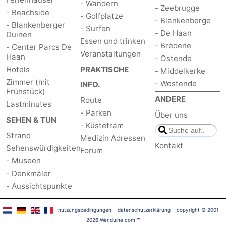
- Wandern
- Zeebrugge
- Beachside
- Golfplatze
- Blankenberge
- Blankenberger
- Surfen
- De Haan
Duinen
Essen und trinken
- Bredene
- Center Parcs De
Veranstaltungen
Haan
- Ostende
Hotels
PRAKTISCHE
- Middelkerke
Zimmer (mit
- Westende
INFO.
Frühstück)
ANDERE
Route
Lastminutes
- Parken
Über uns
SEHEN & TUN
- Küstetram
Strand
Medizin Adressen
Kontakt
Sehenswürdigkeiten
Forum
- Museen
- Denkmäler
- Aussichtspunkte
nutzungsbedingungen
|
datenschutzerklärung
|
copyright © 2001 -
2026 Wenduine.com
™