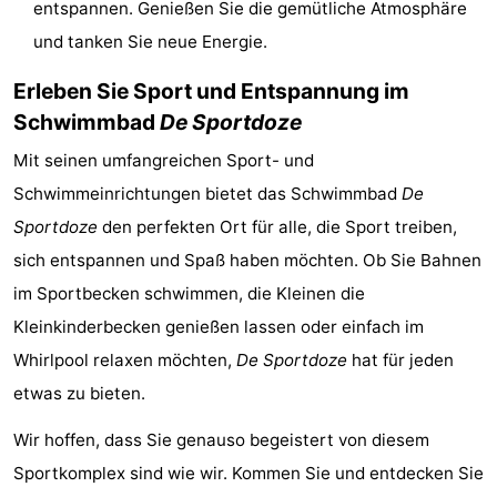
entspannen. Genießen Sie die gemütliche Atmosphäre
&
Natur
und tanken Sie neue Energie.
Städte
Sport
Erleben Sie Sport und Entspannung im
Schwimmbad
De Sportdoze
-
Mit seinen umfangreichen Sport- und
Schwimmbader
-
Schwimmeinrichtungen bietet das Schwimmbad
De
Sportdoze
den perfekten Ort für alle, die Sport treiben,
Radfahren
-
sich entspannen und Spaß haben möchten. Ob Sie Bahnen
Wandern
-
im Sportbecken schwimmen, die Kleinen die
Kleinkinderbecken genießen lassen oder einfach im
Golfplatze
-
Whirlpool relaxen möchten,
De Sportdoze
hat für jeden
Surfen
Essen
etwas zu bieten.
und
Veranstaltungen
Wir hoffen, dass Sie genauso begeistert von diesem
Sportkomplex sind wie wir. Kommen Sie und entdecken Sie
trinken
Praktisch