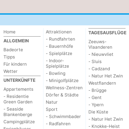
Home
Attraktionen
TAGESAUSFLÜGE
- Rundfahrten
ALLGEMEIN
Zeeuws-
- Bauernhöfe
Vlaanderen
Badeorte
- Spielplätze
- Nieuwvliet
Tipps
- Indoor-
- Sluis
Für kindern
Spielplätze
- Cadzand
Wetter
- Bowling
- Natur Het Zwin
UNTERKÜNFTE
- Minigolfplätze
Westflandern
Wellness-Zentren
Appartements
- Brügge
Dörfer & Städte
- Residentie
- Gent
Green Garden
Natur
- Ypern
- Seaside
Sport
Die Küste
Blankenberge
- Schwimmbader
- Natur Het Zwin
Campingplätze
- Radfahren
- Knokke-Heist
Ferienhäuser