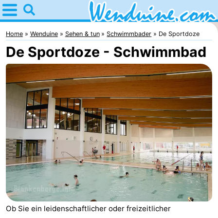
Home
Wenduine
Home
Wenduine
Sehen & tun
Schwimmbader
De Sportdoze
De Sportdoze - Schwimmbad
Tipps
Für
kindern
Übernachten
Appartements
-
Residentie
-
Green
Seaside
Campingplätze
Garden
Blankenberge
Ferienhäuser
Ob Sie ein leidenschaftlicher oder freizeitlicher