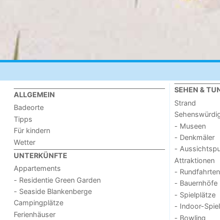
SEHEN & TU
ALLGEMEIN
Strand
Badeorte
Sehenswürdig
Tipps
- Museen
Für kindern
- Denkmäler
Wetter
- Aussichtsp
UNTERKÜNFTE
Attraktionen
Appartements
- Rundfahrten
- Residentie Green Garden
- Bauernhöfe
- Seaside Blankenberge
- Spielplätze
Campingplätze
- Indoor-Spie
Ferienhäuser
- Bowling