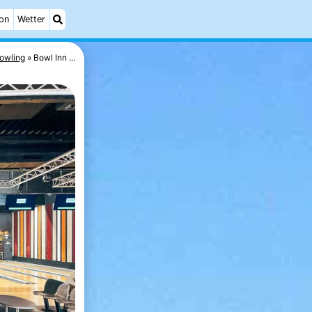
on
Wetter
owling
Bowl Inn ...