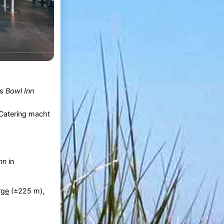
es
Bowl Inn
 Catering macht
nn
in
rge
(±225 m),