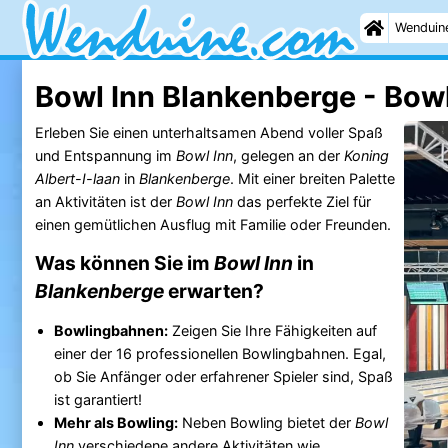
Wenduin
Bowl Inn Blankenberge - Bow
Erleben Sie einen unterhaltsamen Abend voller Spaß
und Entspannung im
Bowl Inn
, gelegen an der
Koning
Albert-I-laan
in
Blankenberge
. Mit einer breiten Palette
an Aktivitäten ist der
Bowl Inn
das perfekte Ziel für
einen gemütlichen Ausflug mit Familie oder Freunden.
Was können Sie im
Bowl Inn
in
Blankenberge
erwarten?
Bowlingbahnen:
Zeigen Sie Ihre Fähigkeiten auf
einer der 16 professionellen Bowlingbahnen. Egal,
ob Sie Anfänger oder erfahrener Spieler sind, Spaß
ist garantiert!
Mehr als Bowling:
Neben Bowling bietet der
Bowl
Inn
verschiedene andere Aktivitäten wie