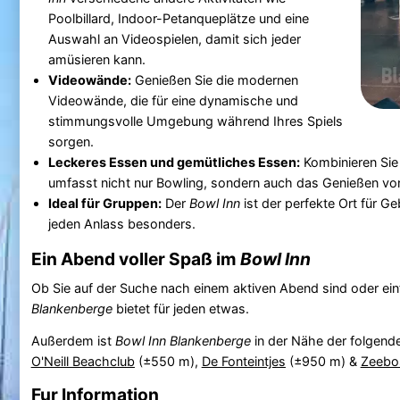
Poolbillard, Indoor-Petanqueplätze und eine
Auswahl an Videospielen, damit sich jeder
amüsieren kann.
Videowände:
Genießen Sie die modernen
Videowände, die für eine dynamische und
stimmungsvolle Umgebung während Ihres Spiels
sorgen.
Leckeres Essen und gemütliches Essen:
Kombinieren Sie 
umfasst nicht nur Bowling, sondern auch das Genießen v
Ideal für Gruppen:
Der
Bowl Inn
ist der perfekte Ort für G
jeden Anlass besonders.
Ein Abend voller Spaß im
Bowl Inn
Ob Sie auf der Suche nach einem aktiven Abend sind oder ei
Blankenberge
bietet für jeden etwas.
Außerdem ist
Bowl Inn Blankenberge
in der Nähe der folgend
O'Neill Beachclub
(±550 m),
De Fonteintjes
(±950 m) &
Zeebo
Fur Information