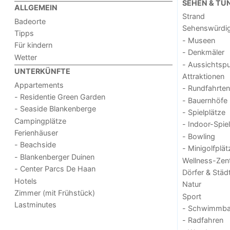
SEHEN & TU
ALLGEMEIN
Strand
Badeorte
Sehenswürdig
Tipps
- Museen
Für kindern
- Denkmäler
Wetter
- Aussichtsp
UNTERKÜNFTE
Attraktionen
Appartements
- Rundfahrten
- Residentie Green Garden
- Bauernhöfe
- Seaside Blankenberge
- Spielplätze
Campingplätze
- Indoor-Spie
Ferienhäuser
- Bowling
- Beachside
- Minigolfplät
- Blankenberger Duinen
Wellness-Zen
- Center Parcs De Haan
Dörfer & Städ
Hotels
Natur
Zimmer (mit Frühstück)
Sport
Lastminutes
- Schwimmba
- Radfahren