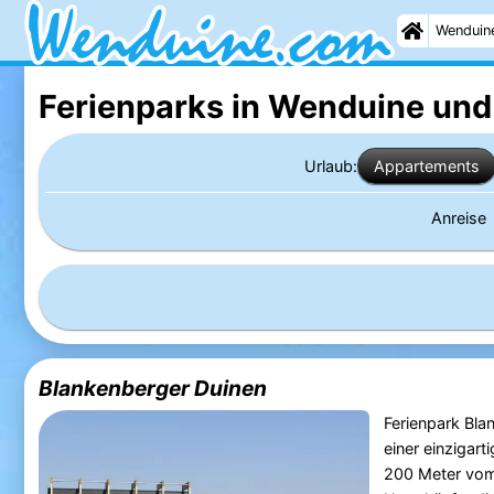
Wenduin
Ferienparks in Wenduine
und
Urlaub:
Appartements
Anreise
Blankenberger Duinen
Ferienpark Bla
einer einzigar
200 Meter vom 