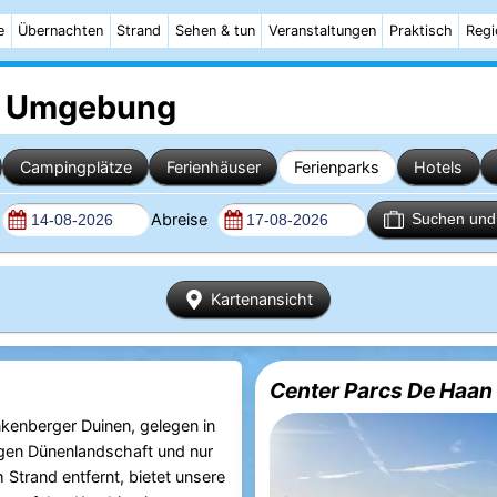
e
Übernachten
Strand
Sehen & tun
Veranstaltungen
Praktisch
Regi
 Umgebung
Campingplätze
Ferienhäuser
Ferienparks
Hotels
Abreise
Suchen und 
Kartenansicht
Center Parcs De Haan
nkenberger Duinen, gelegen in
tigen Dünenlandschaft und nur
Strand entfernt, bietet unsere