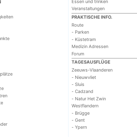
Essen und trinken
N
Veranstaltungen
keiten
PRAKTISCHE INFO.
Route
- Parken
unkte
- Küstetram
Medizin Adressen
Forum
TAGESAUSFLÜGE
Zeeuws-Vlaanderen
lplätze
- Nieuwvliet
- Sluis
ze
- Cadzand
tren
- Natur Het Zwin
te
Westflandern
- Brügge
- Gent
der
- Ypern