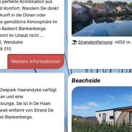
e perfekte Kombination aus
d Komfort. Wandern Sie direkt
rkunft in die Dünen oder
die gemütliche Atmosphäre im
 Badeort Blankenberge.
mt im Urlaub nicht ...
6, Wenduine
Strandentfernung
: ±650 m.
29 010
Weitere Informationen
Beachside
 Zeepark Haerendyke verfügt
ten und eine
ounge. Sie ist in De Haan
weit entfernt von Strand De
nd Blankenberge.