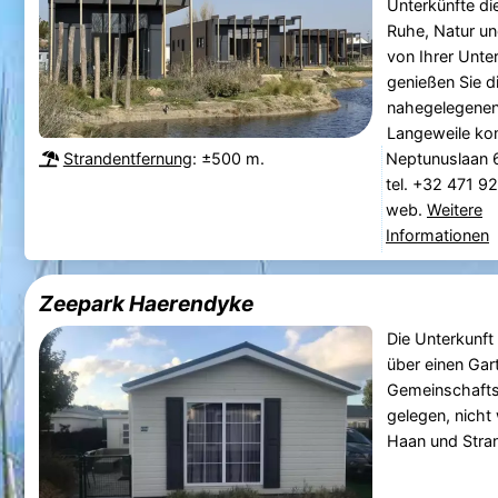
Unterkünfte di
Ruhe, Natur un
von Ihrer Unte
genießen Sie 
nahegelegenen
Langeweile kom
Strandentfernung
: ±500 m.
Neptunuslaan 
tel. +32 471 9
web.
Weitere
Informationen
Zeepark Haerendyke
Die Unterkunft
über einen Gar
Gemeinschaftsl
gelegen, nicht 
Haan und Stra