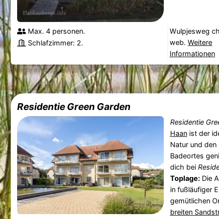
Max. 4 personen.
Wulpjesweg ch
web.
Weitere
Schlafzimmer: 2.
Informationen
Residentie Green Garden
Residentie Gr
Haan
ist der id
Natur und den
Badeortes gen
dich bei
Reside
Toplage:
Die A
in fußläufiger
gemütlichen O
breiten Sandst