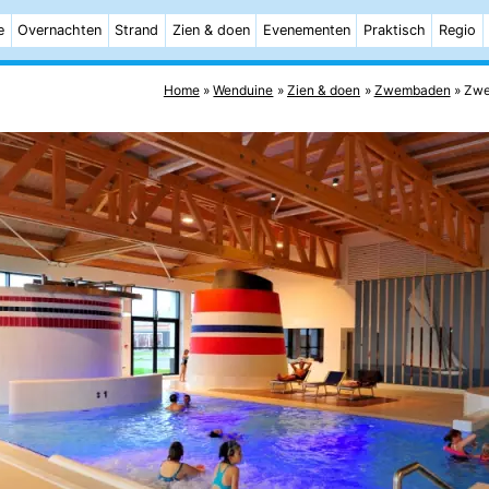
e
Overnachten
Strand
Zien & doen
Evenementen
Praktisch
Regio
Home
Wenduine
Zien & doen
Zwembaden
Zwe