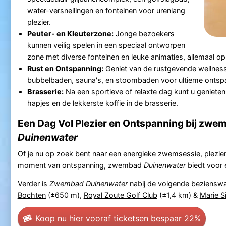
water-versnellingen en fonteinen voor urenlang
plezier.
Peuter- en Kleuterzone:
Jonge bezoekers
kunnen veilig spelen in een speciaal ontworpen
zone met diverse fonteinen en leuke animaties, allemaal op 
Rust en Ontspanning:
Geniet van de rustgevende wellnes
bubbelbaden, sauna's, en stoombaden voor ultieme ontsp
Brasserie:
Na een sportieve of relaxte dag kunt u genieten 
hapjes en de lekkerste koffie in de brasserie.
Een Dag Vol Plezier en Ontspanning bij zwe
Duinenwater
Of je nu op zoek bent naar een energieke zwemsessie, plezier
moment van ontspanning, zwembad
Duinenwater
biedt voor e
Verder is
Zwembad Duinenwater
nabij de volgende beziensw
Bochten
(±650 m),
Royal Zoute Golf Club
(±1,4 km) &
Marie S
Koop nu hier vooraf tickets
en bespaar 22%