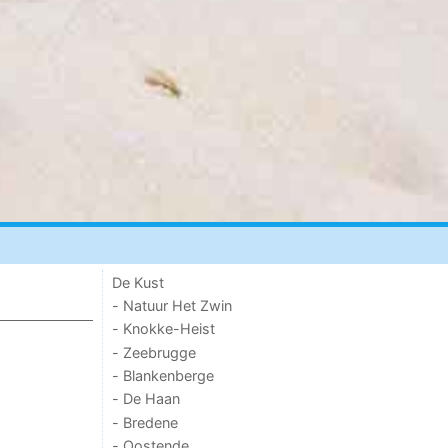
De Kust
- Natuur Het Zwin
- Knokke-Heist
- Zeebrugge
- Blankenberge
- De Haan
- Bredene
- Oostende