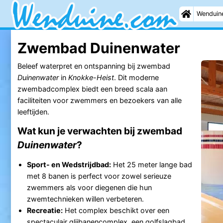
Wenduin
Zwembad Duinenwater
Beleef waterpret en ontspanning bij zwembad
Duinenwater
in
Knokke-Heist
. Dit moderne
zwembadcomplex biedt een breed scala aan
faciliteiten voor zwemmers en bezoekers van alle
leeftijden.
Wat kun je verwachten bij zwembad
Duinenwater
?
Sport- en Wedstrijdbad:
Het 25 meter lange bad
met 8 banen is perfect voor zowel serieuze
zwemmers als voor diegenen die hun
zwemtechnieken willen verbeteren.
Recreatie:
Het complex beschikt over een
spectaculair glijbanencomplex, een golfslagbad,