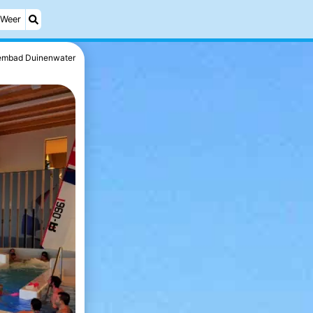
Weer
mbad Duinenwater