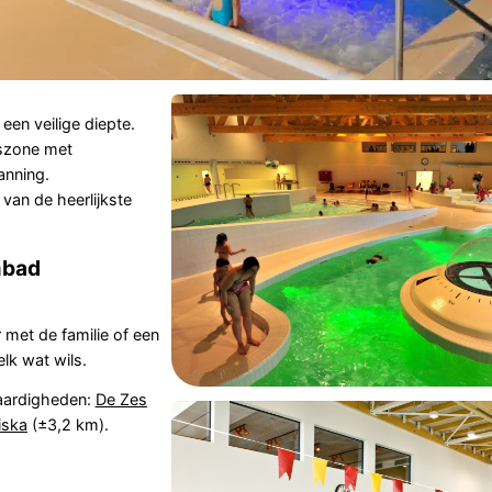
een veilige diepte.
szone met
anning.
van de heerlijkste
mbad
 met de familie of een
lk wat wils.
aardigheden:
De Zes
iska
(±3,2 km).