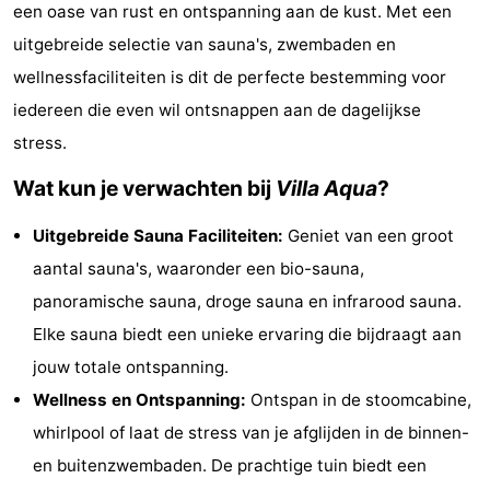
een oase van rust en ontspanning aan de kust. Met een
breakfasts)
Hotels
uitgebreide selectie van sauna's, zwembaden en
Vakantiehuizen
wellnessfaciliteiten is dit de perfecte bestemming voor
iedereen die even wil ontsnappen aan de dagelijkse
-
stress.
Beachside
-
Wat kun je verwachten bij
Villa Aqua
?
Blankenberger
-
Uitgebreide Sauna Faciliteiten:
Geniet van een groot
aantal sauna's, waaronder een bio-sauna,
Duinen
Center
Last
panoramische sauna, droge sauna en infrarood sauna.
Parcs
minutes
Strand
Elke sauna biedt een unieke ervaring die bijdraagt aan
jouw totale ontspanning.
De
Zien
Wellness en Ontspanning:
Ontspan in de stoomcabine,
Haan
&
Bezienswaardigheden
whirlpool of laat de stress van je afglijden in de binnen-
en buitenzwembaden. De prachtige tuin biedt een
doen
-