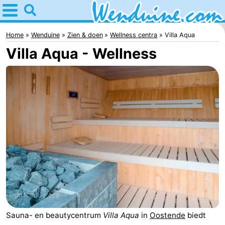
Home
Wenduine
Home
Wenduine
Zien & doen
Wellness centra
Villa Aqua
Villa Aqua - Wellness
Tips
Voor
kinderen
Overnachten
Appartementen
-
Residentie
-
Green
Seaside
Bed
Garden
Blankenberge
(&
Campings
Sauna- en beautycentrum
Villa Aqua
in
Oostende
biedt