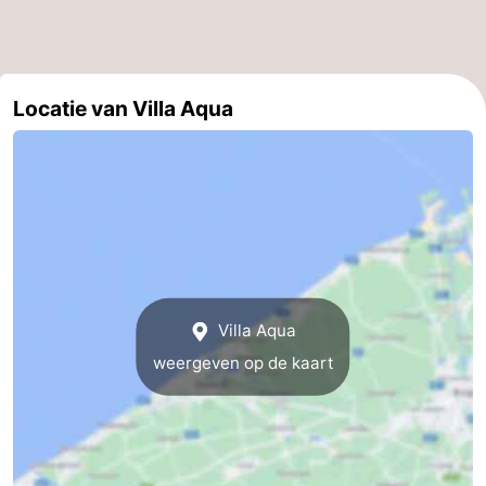
drinken
Praktisch
Forum
Locatie van Villa Aqua
Route
-
Parkeren
-
Kusttram
Reisboekenwinkel
Nieuws
Villa Aqua
weergeven op de kaart
Medische
adressen
Regio
Zeeuws-