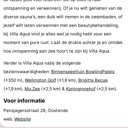
centra
Dorpen
ontspanning en verwennerij. Of je nu wilt genieten van de
diverse sauna's, een duik wilt nemen in de zwembaden, of
&
Natuur
jezelf wilt laten verwennen met een beautybehandeling,
Steden
Sporten
bij
Villa Aqua
vind je alles wat je nodig hebt voor een
moment van pure rust. Laat de drukte achter je en ontdek
-
hoe ontspanning aan zee hoort te zijn bij
Villa Aqua
.
Zwembaden
-
Verder is
Villa Aqua
nabij de volgende
bezienswaardigheden:
Binnenspeeltuin BowlingPaleis
Fietsen
-
(±350 m),
Wellington Golf
(±1,8 km),
Brigitte Becue
Wandelen
-
(±1,9 km),
Mu.Zee
(±2,5 km) &
Koninginnehof
(±2,5 km).
Golfbanen
-
Voor informatie
Pensjagersstraat 28, Oostende
Surfen
Eten
web.
Website
en
Evenementen