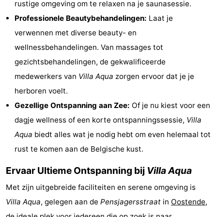
rustige omgeving om te relaxen na je saunasessie.
Musea
-
Professionele Beautybehandelingen:
Laat je
verwennen met diverse beauty- en
Monumenten
-
wellnessbehandelingen. Van massages tot
Uitkijkpunten
Attracties
gezichtsbehandelingen, de gekwalificeerde
medewerkers van
Villa Aqua
zorgen ervoor dat je je
-
herboren voelt.
Rondvaarten
-
Gezellige Ontspanning aan Zee:
Of je nu kiest voor een
dagje wellness of een korte ontspanningssessie,
Villa
Boerderijen
-
Aqua
biedt alles wat je nodig hebt om even helemaal tot
Speeltuinen
-
rust te komen aan de Belgische kust.
Binnenspeeltuinen
-
Ervaar Ultieme Ontspanning bij
Villa Aqua
Bowlen
-
Met zijn uitgebreide faciliteiten en serene omgeving is
Villa Aqua
, gelegen aan de
Pensjagersstraat
in
Oostende
,
Minigolfbanen
Wellness
de ideale plek voor iedereen die op zoek is naar