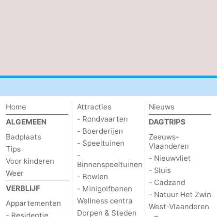
Natuur
-
Het
Knokke-
-
Zwin
Heist
Zeebrugge
-
Blankenberge
-
De
-
Home
Attracties
Nieuws
- Rondvaarten
ALGEMEEN
DAGTRIPS
Haan
Bredene
-
- Boerderijen
Badplaats
Zeeuws-
- Speeltuinen
Vlaanderen
Oostende
-
Tips
-
- Nieuwvliet
Voor kinderen
Binnenspeeltuinen
Middelkerke
-
- Sluis
Weer
- Bowlen
- Cadzand
VERBLIJF
- Minigolfbanen
Westende
Weer
- Natuur Het Zwin
Wellness centra
Appartementen
West-Vlaanderen
Contact
Dorpen & Steden
- Residentie