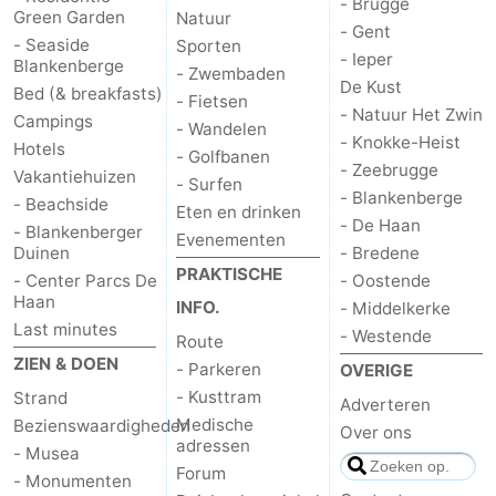
- Brugge
Green Garden
Natuur
- Gent
- Seaside
Sporten
- Ieper
Blankenberge
- Zwembaden
De Kust
Bed (& breakfasts)
- Fietsen
- Natuur Het Zwin
Campings
- Wandelen
- Knokke-Heist
Hotels
- Golfbanen
- Zeebrugge
Vakantiehuizen
- Surfen
- Blankenberge
- Beachside
Eten en drinken
- De Haan
- Blankenberger
Evenementen
Duinen
- Bredene
PRAKTISCHE
- Center Parcs De
- Oostende
Haan
INFO.
- Middelkerke
Last minutes
- Westende
Route
ZIEN & DOEN
- Parkeren
OVERIGE
- Kusttram
Strand
Adverteren
Medische
Bezienswaardigheden
Over ons
adressen
- Musea
Forum
- Monumenten