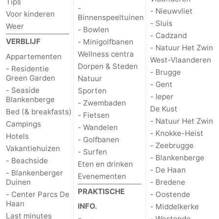
Tips
-
- Nieuwvliet
Voor kinderen
Binnenspeeltuinen
- Sluis
Weer
- Bowlen
- Cadzand
VERBLIJF
- Minigolfbanen
- Natuur Het Zwin
Wellness centra
Appartementen
West-Vlaanderen
Dorpen & Steden
- Residentie
- Brugge
Green Garden
Natuur
- Gent
- Seaside
Sporten
- Ieper
Blankenberge
- Zwembaden
De Kust
Bed (& breakfasts)
- Fietsen
- Natuur Het Zwin
Campings
- Wandelen
- Knokke-Heist
Hotels
- Golfbanen
- Zeebrugge
Vakantiehuizen
- Surfen
- Blankenberge
- Beachside
Eten en drinken
- De Haan
- Blankenberger
Evenementen
Duinen
- Bredene
PRAKTISCHE
- Center Parcs De
- Oostende
Haan
INFO.
- Middelkerke
Last minutes
- Westende