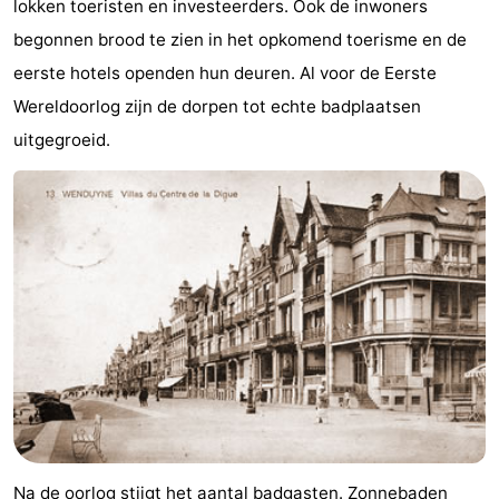
lokken toeristen en investeerders. Ook de inwoners
centra
Dorpen
begonnen brood te zien in het opkomend toerisme en de
eerste hotels openden hun deuren. Al voor de Eerste
&
Natuur
Wereldoorlog zijn de dorpen tot echte badplaatsen
Steden
Sporten
uitgegroeid.
-
Zwembaden
-
Fietsen
-
Wandelen
-
Golfbanen
-
Surfen
Eten
en
Evenementen
Na de oorlog stijgt het aantal badgasten. Zonnebaden