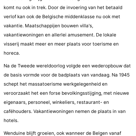
komt nu ook in trek. Door de invoering van het betaald
drinken
Praktisch
verlof kan ook de Belgische middenklasse nu ook met
Forum
vakantie. Maatschappijen bouwen villa's,
vakantiewoningen en allerlei amusement. De lokale
Route
visserij maakt meer en meer plaats voor toerisme en
-
horeca.
Parkeren
-
Na de Tweede wereldoorlog volgde een wederopbouw dat
de basis vormde voor de badplaats van vandaag. Na 1945
Kusttram
Reisboekenwinkel
schept het massatoerisme werkgelegenheid en
Nieuws
veroorzaakt het een forse bevolkingsstijging, met nieuwe
eigenaars, personeel, winkeliers, restaurant- en
Medische
caféhouders. Vakantiewoningen nemen de plaats in van
adressen
Regio
hotels.
Zeeuws-
Wenduine blijft groeien, ook wanneer de Belgen vanaf