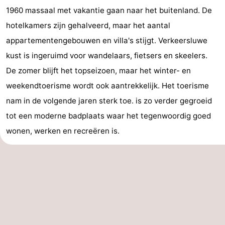
1960 massaal met vakantie gaan naar het buitenland. De
Vlaanderen
-
hotelkamers zijn gehalveerd, maar het aantal
Nieuwvliet
-
appartementengebouwen en villa's stijgt. Verkeersluwe
kust is ingeruimd voor wandelaars, fietsers en skeelers.
Sluis
-
De zomer blijft het topseizoen, maar het winter- en
Cadzand
-
weekendtoerisme wordt ook aantrekkelijk. Het toerisme
nam in de volgende jaren sterk toe. is zo verder gegroeid
Natuur
West-
tot een moderne badplaats waar het tegenwoordig goed
Het
Vlaanderen
-
wonen, werken en recreëren is.
Zwin
Brugge
-
Gent
-
Ieper
De
Kust
-