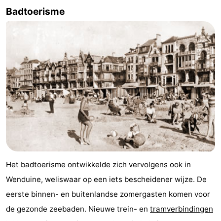
Badtoerisme
Musea
-
Monumenten
-
Uitkijkpunten
Attracties
-
Rondvaarten
-
Boerderijen
-
Speeltuinen
-
Het badtoerisme ontwikkelde zich vervolgens ook in
Binnenspeeltuinen
-
Wenduine, weliswaar op een iets bescheidener wijze. De
Bowlen
-
eerste binnen- en buitenlandse zomergasten komen voor
de gezonde zeebaden. Nieuwe trein- en
tramverbindingen
Minigolfbanen
Wellness