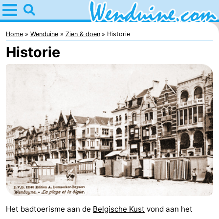
Home
Wenduine
Home
Wenduine
Zien & doen
Historie
Historie
Tips
Voor
kinderen
Overnachten
Appartementen
-
Residentie
-
Green
Seaside
Bed
Het badtoerisme aan de
Belgische Kust
vond aan het
Garden
Blankenberge
(&
Campings