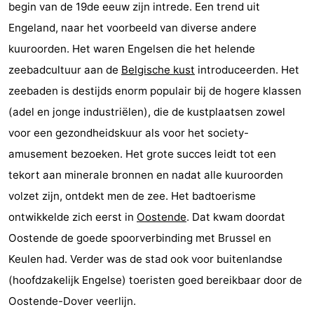
begin van de 19de eeuw zijn intrede. Een trend uit
breakfasts)
Hotels
Engeland, naar het voorbeeld van diverse andere
kuuroorden. Het waren Engelsen die het helende
Vakantiehuizen
zeebadcultuur aan de
Belgische kust
introduceerden. Het
-
zeebaden is destijds enorm populair bij de hogere klassen
(adel en jonge industriëlen), die de kustplaatsen zowel
Beachside
-
voor een gezondheidskuur als voor het society-
Blankenberger
-
amusement bezoeken. Het grote succes leidt tot een
tekort aan minerale bronnen en nadat alle kuuroorden
Duinen
Center
Last
volzet zijn, ontdekt men de zee. Het badtoerisme
Parcs
minutes
Strand
ontwikkelde zich eerst in
Oostende
. Dat kwam doordat
Oostende de goede spoorverbinding met Brussel en
De
Zien
Keulen had. Verder was de stad ook voor buitenlandse
Haan
&
Bezienswaardigheden
(hoofdzakelijk Engelse) toeristen goed bereikbaar door de
Oostende-Dover veerlijn.
doen
-