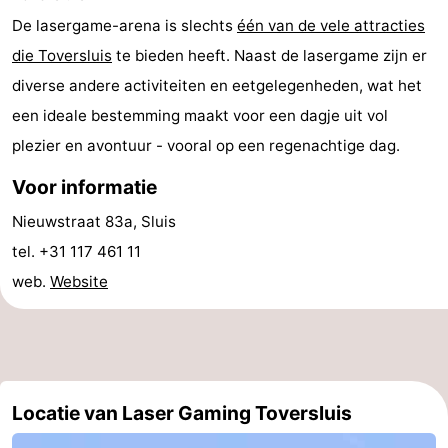
De lasergame-arena is slechts
één van de vele attracties
Musea
-
die Toversluis
te bieden heeft. Naast de lasergame zijn er
Monumenten
-
diverse andere activiteiten en eetgelegenheden, wat het
een ideale bestemming maakt voor een dagje uit vol
Uitkijkpunten
Attracties
plezier en avontuur - vooral op een regenachtige dag.
-
Voor informatie
Rondvaarten
-
Nieuwstraat 83a, Sluis
Boerderijen
-
tel. +31 117 461 11
web.
Website
Speeltuinen
-
Binnenspeeltuinen
-
Bowlen
-
Locatie van Laser Gaming Toversluis
Minigolfbanen
Wellness