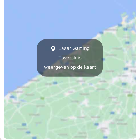
centra
Dorpen
&
Natuur
Steden
Sporten
Laser Gaming
-
Toversluis
Zwembaden
-
weergeven op de kaart
Fietsen
-
Wandelen
-
Golfbanen
-
Surfen
Eten
en
Evenementen