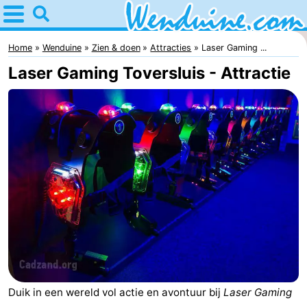
Home
Wenduine
Home
Wenduine
Zien & doen
Attracties
Laser Gaming ...
Laser Gaming Toversluis - Attractie
Tips
Voor
kinderen
Overnachten
Appartementen
-
Residentie
-
Green
Seaside
Bed
Duik in een wereld vol actie en avontuur bij
Laser Gaming
Garden
Blankenberge
(&
Campings