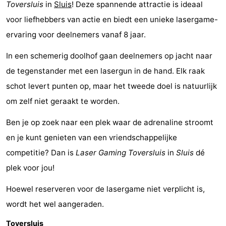
Toversluis
in
Sluis
! Deze spannende attractie is ideaal
breakfasts)
Hotels
voor liefhebbers van actie en biedt een unieke lasergame-
ervaring voor deelnemers vanaf 8 jaar.
Vakantiehuizen
In een schemerig doolhof gaan deelnemers op jacht naar
-
de tegenstander met een lasergun in de hand. Elk raak
Beachside
-
schot levert punten op, maar het tweede doel is natuurlijk
om zelf niet geraakt te worden.
Blankenberger
-
Ben je op zoek naar een plek waar de adrenaline stroomt
Duinen
Center
Last
en je kunt genieten van een vriendschappelijke
Parcs
minutes
Strand
competitie? Dan is
Laser Gaming Toversluis
in
Sluis
dé
plek voor jou!
De
Zien
Hoewel reserveren voor de lasergame niet verplicht is,
Haan
&
Bezienswaardigheden
wordt het wel aangeraden.
doen
-
Toversluis