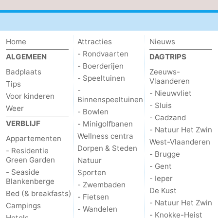
Vlaanderen
-
Nieuwvliet
-
Home
Attracties
Nieuws
- Rondvaarten
ALGEMEEN
DAGTRIPS
Sluis
-
- Boerderijen
Badplaats
Zeeuws-
- Speeltuinen
Vlaanderen
Cadzand
-
Tips
-
- Nieuwvliet
Voor kinderen
Binnenspeeltuinen
Natuur
West-
- Sluis
Weer
- Bowlen
- Cadzand
VERBLIJF
- Minigolfbanen
Het
Vlaanderen
-
- Natuur Het Zwin
Wellness centra
Appartementen
West-Vlaanderen
Zwin
Brugge
-
Dorpen & Steden
- Residentie
- Brugge
Green Garden
Natuur
- Gent
Gent
-
- Seaside
Sporten
- Ieper
Blankenberge
- Zwembaden
De Kust
Ieper
De
Bed (& breakfasts)
- Fietsen
- Natuur Het Zwin
Campings
- Wandelen
Kust
-
- Knokke-Heist
Hotels