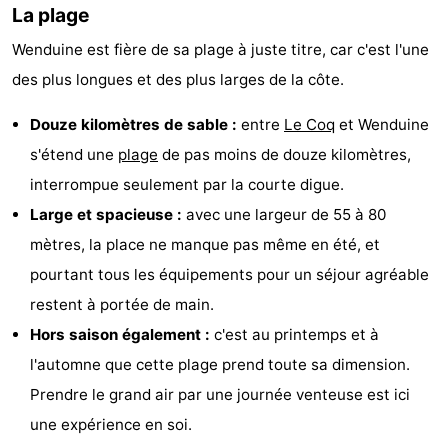
La plage
intérieures
de
de
Villages
Wenduine est fière de sa plage à juste titre, car c'est l'une
mini-
bien-
&
Nature
des plus longues et des plus larges de la côte.
golf
être
villes
Sports
Douze kilomètres de sable :
entre
Le Coq
et Wenduine
s'étend une
plage
de pas moins de douze kilomètres,
-
interrompue seulement par la courte digue.
Piscines
-
Large et spacieuse :
avec une largeur de 55 à 80
mètres, la place ne manque pas même en été, et
Faire
-
pourtant tous les équipements pour un séjour agréable
du
Randonnée
-
restent à portée de main.
Hors saison également :
c'est au printemps et à
vélo
Terrains
-
l'automne que cette plage prend toute sa dimension.
de
Surfen
-
Prendre le grand air par une journée venteuse est ici
une expérience en soi.
golf
Equitation
Boire