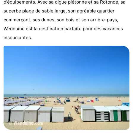
d'équipements. Avec sa digue piétonne et sa Rotonde, sa
Musées
-
superbe plage de sable large, son agréable quartier
commerçant, ses dunes, son bois et son arrière-pays,
Monuments
-
Wenduine est la destination parfaite pour des vacances
Points
Attractions
insouciantes.
de
-
vue
Croisières
-
Fermes
-
Terrains
-
de
Aires
-
jeux
de
Bowling
-
jeux
Parcours
Centres