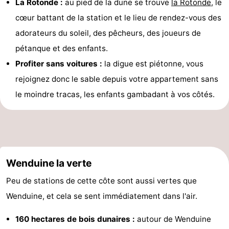
La Rotonde :
au pied de la dune se trouve
la Rotonde
, le
cœur battant de la station et le lieu de rendez-vous des
Het
Knokke-
-
adorateurs du soleil, des pêcheurs, des joueurs de
Zwin
Heist
Zeebrugge
-
pétanque et des enfants.
Profiter sans voitures :
la digue est piétonne, vous
Blankenberge
-
rejoignez donc le sable depuis votre appartement sans
Le
-
le moindre tracas, les enfants gambadant à vos côtés.
Coq
Bredene
-
Ostende
-
Middelkerke
-
Wenduine la verte
Westende
Météo
Peu de stations de cette côte sont aussi vertes que
Wenduine, et cela se sent immédiatement dans l'air.
Contact
160 hectares de bois dunaires :
autour de Wenduine