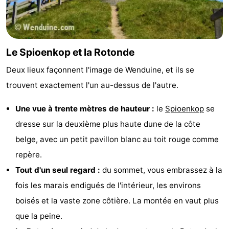
Nieuwvliet
-
Sluis
-
Le Spioenkop et la Rotonde
Cadzand
-
Deux lieux façonnent l'image de Wenduine, et ils se
trouvent exactement l'un au-dessus de l'autre.
Nature
Flandre-
Une vue à trente mètres de hauteur :
le
Spioenkop
se
Het
Occidentale
-
dresse sur la deuxième plus haute dune de la côte
Zwin
Bruges
-
belge, avec un petit pavillon blanc au toit rouge comme
repère.
Gand
-
Tout d'un seul regard :
du sommet, vous embrassez à la
Ypres
La
fois les marais endigués de l'intérieur, les environs
boisés et la vaste zone côtière. La montée en vaut plus
côte
-
que la peine.
Nature
-