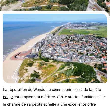
d'hôtes
Chaumières
-
Beachside
-
Blankenberger
-
Duinen
Center
Hôtels
Parcs
Last
De
minutes
Plages
Haan
Voir
La réputation de Wenduine comme princesse de la
côte
et
Lieux
belge
est amplement méritée. Cette station familiale allie
le charme de sa petite échelle à une excellente offre
faire
d'intérêt
-