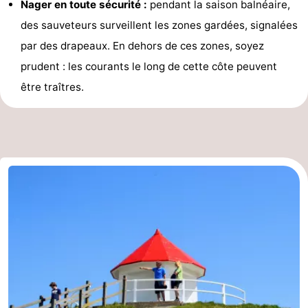
Nager en toute sécurité :
pendant la saison balnéaire,
et
Événements
des sauveteurs surveillent les zones gardées, signalées
par des drapeaux. En dehors de ces zones, soyez
manger
Pratiques
prudent : les courants le long de cette côte peuvent
Forum
être traîtres.
Route
-
Stationnement
-
Tram
Adresses
du
Médicales
Région
littoral
Zeeuws-
Vlaanderen
-