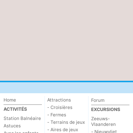
et
Événements
manger
Pratiques
Forum
Route
-
Stationnement
-
Tram
Adresses
Home
Attractions
Forum
du
Médicales
Région
- Croisières
ACTIVITÉS
EXCURSIONS
- Fermes
littoral
Zeeuws-
Station Balnéaire
Zeeuws-
- Terrains de jeux
Vlaanderen
Astuces
Vlaanderen
-
- Aires de jeux
- Nieuwvliet