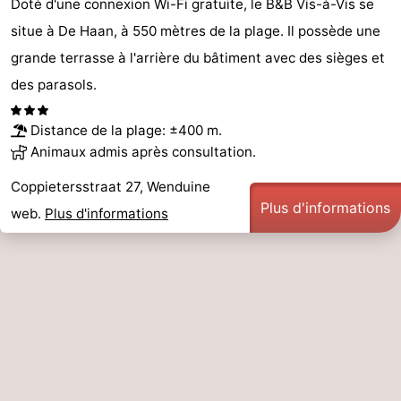
Doté d'une connexion Wi-Fi gratuite, le B&B Vis-à-Vis se
intérieures
de
de
Villages
situe à De Haan, à 550 mètres de la plage. Il possède une
grande terrasse à l'arrière du bâtiment avec des sièges et
mini-
bien-
&
Nature
des parasols.
golf
être
villes
Sports
Distance de la plage: ±400 m.
-
Animaux admis après consultation.
Coppietersstraat 27, Wenduine
Piscines
-
Plus d'informations
web.
Plus d'informations
Faire
-
du
Randonnée
-
vélo
Terrains
-
de
Surfen
-
golf
Equitation
Boire