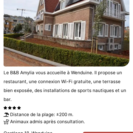
d'hôtes
Chaumières
-
Beachside
-
Blankenberger
-
Duinen
Center
Hôtels
Le B&B Amylia vous accueille à Wenduine. Il propose un
Parcs
Last
restaurant, une connexion Wi-Fi gratuite, une terrasse
De
minutes
Plages
bien exposée, des installations de sports nautiques et un
bar.
Haan
Voir
et
Lieux
Distance de la plage: ±200 m.
Animaux admis après consultation.
faire
d'intérêt
-