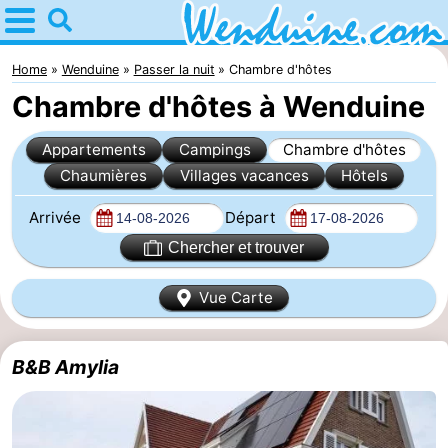
Home
Wenduine
Home
Wenduine
Passer la nuit
Chambre d'hôtes
Chambre d'hôtes à Wenduine
Astuces
Appartements
Campings
Chambre d'hôtes
Avec
Chaumières
Villages vacances
Hôtels
les
Passer
Arrivée
Départ
enfants
la
Appartements
Chercher et trouver
nuit
-
Vue Carte
Residentie
-
B&B Amylia
Green
Seaside
Campings
Garden
Blankenberge
Chambre