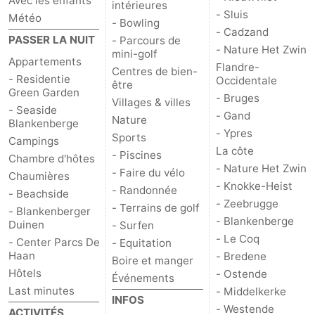
Avec les enfants
intérieures
- Sluis
Météo
- Bowling
Nieuwvliet
-
- Cadzand
PASSER LA NUIT
- Parcours de
- Nature Het Zwin
mini-golf
Sluis
-
Appartements
Flandre-
Centres de bien-
- Residentie
Occidentale
être
Cadzand
-
Green Garden
- Bruges
Villages & villes
- Seaside
- Gand
Nature
Flandre-
Nature
Blankenberge
- Ypres
Sports
Campings
Het
Occidentale
-
La côte
- Piscines
Chambre d'hôtes
- Nature Het Zwin
- Faire du vélo
Chaumières
Zwin
Bruges
-
- Knokke-Heist
- Randonnée
- Beachside
- Zeebrugge
- Terrains de golf
- Blankenberger
Gand
-
- Blankenberge
Duinen
- Surfen
- Le Coq
- Center Parcs De
- Equitation
Ypres
La
Haan
- Bredene
Boire et manger
Hôtels
- Ostende
côte
-
Événements
Last minutes
- Middelkerke
INFOS
Nature
-
- Westende
ACTIVITÉS