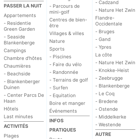
- Cadzand
PASSER LA NUIT
- Parcours de
- Nature Het Zwin
mini-golf
Appartements
Flandre-
Centres de bien-
- Residentie
Occidentale
être
Green Garden
- Bruges
Villages & villes
- Seaside
- Gand
Nature
Blankenberge
- Ypres
Sports
Campings
La côte
- Piscines
Chambre d'hôtes
- Nature Het Zwin
- Faire du vélo
Chaumières
- Knokke-Heist
- Randonnée
- Beachside
- Zeebrugge
- Terrains de golf
- Blankenberger
- Blankenberge
Duinen
- Surfen
- Le Coq
- Center Parcs De
- Equitation
Haan
- Bredene
Boire et manger
Hôtels
- Ostende
Événements
Last minutes
- Middelkerke
INFOS
- Westende
ACTIVITÉS
PRATIQUES
AUTRE
Plages