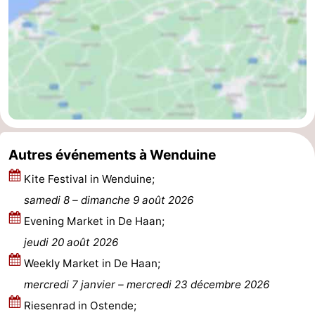
Het
Knokke-
-
Zwin
Heist
Zeebrugge
-
Blankenberge
-
Le
-
Coq
Bredene
-
Autres événements à Wenduine
Kite Festival in Wenduine;
Ostende
-
samedi 8
–
dimanche 9 août 2026
Middelkerke
-
Evening Market in De Haan;
jeudi 20 août 2026
Westende
Météo
Weekly Market in De Haan;
Contact
mercredi 7 janvier
–
mercredi 23 décembre 2026
Riesenrad in Ostende;