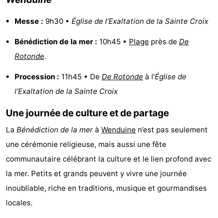
intérieures
de
de
Villages
Messe :
9h30 •
Église de l’Exaltation de la Sainte Croix
mini-
bien-
&
Nature
Bénédiction de la mer :
10h45 •
Plage
près de
De
Rotonde
.
golf
être
villes
Sports
Procession :
11h45 • De
De Rotonde
à l’
Église de
-
l’Exaltation de la Sainte Croix
Piscines
-
Une journée de culture et de partage
Faire
-
La
Bénédiction de la mer
à
Wenduine
n’est pas seulement
une cérémonie religieuse, mais aussi une fête
du
Randonnée
-
communautaire célébrant la culture et le lien profond avec
vélo
Terrains
-
la mer. Petits et grands peuvent y vivre une journée
inoubliable, riche en traditions, musique et gourmandises
de
Surfen
-
locales.
golf
Equitation
Boire