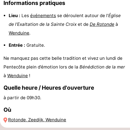
Informations pratiques
et
Événements
Lieu :
Les
événements
se déroulent autour de l’
Église
manger
Pratiques
de l’Exaltation de la Sainte Croix
et de
De Rotonde
à
Wenduine
.
Forum
Entrée :
Gratuite.
Route
Ne manquez pas cette belle tradition et vivez un lundi de
-
Pentecôte plein d’émotion lors de la
Bénédiction de la mer
Stationnement
-
à
Wenduine
!
Quelle heure / Heures d'ouverture
Tram
Adresses
à partir de 09h30.
du
Médicales
Région
Où
littoral
Zeeuws-
Rotonde, Zeedijk, Wenduine
Vlaanderen
-