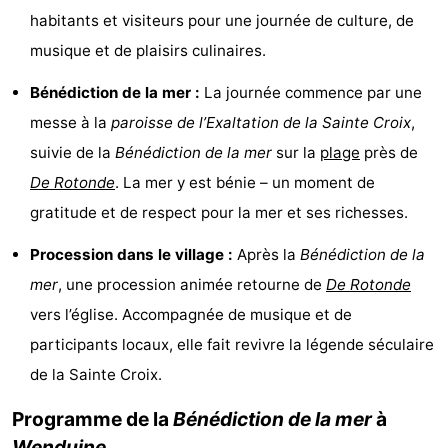
habitants et visiteurs pour une journée de culture, de
Musées
-
musique et de plaisirs culinaires.
Monuments
-
Bénédiction de la mer :
La journée commence par une
Points
Attractions
messe à la
paroisse de l’Exaltation de la Sainte Croix
,
suivie de la
Bénédiction de la mer
sur la
plage
près de
de
-
De Rotonde
. La mer y est bénie – un moment de
vue
Croisières
-
gratitude et de respect pour la mer et ses richesses.
Fermes
-
Procession dans le village :
Après la
Bénédiction de la
mer
, une procession animée retourne de
De Rotonde
Terrains
-
vers l’église. Accompagnée de musique et de
de
Aires
-
participants locaux, elle fait revivre la légende séculaire
de la Sainte Croix.
jeux
de
Bowling
-
Programme de la
Bénédiction de la mer
à
jeux
Parcours
Centres
Wenduine