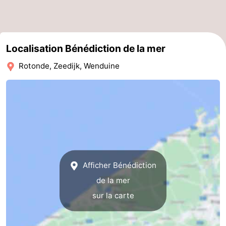
Nieuwvliet
-
Sluis
-
Localisation Bénédiction de la mer
Cadzand
-
Rotonde, Zeedijk, Wenduine
Nature
Flandre-
Het
Occidentale
-
Zwin
Bruges
-
Gand
-
Afficher Bénédiction
Ypres
La
de la mer
sur la carte
côte
-
Nature
-