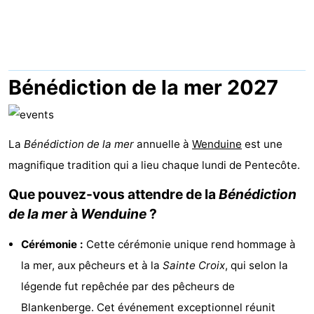
d'hôtes
Chaumières
-
Beachside
-
Bénédiction de la mer 2027
Blankenberger
-
Duinen
Center
Hôtels
La
Bénédiction de la mer
annuelle à
Wenduine
est une
magnifique tradition qui a lieu chaque lundi de Pentecôte.
Parcs
Last
Que pouvez-vous attendre de la
Bénédiction
De
minutes
Plages
de la mer
à
Wenduine
?
Haan
Voir
Cérémonie :
Cette cérémonie unique rend hommage à
la mer, aux pêcheurs et à la
Sainte Croix
, qui selon la
et
Lieux
légende fut repêchée par des pêcheurs de
faire
d'intérêt
-
Blankenberge. Cet événement exceptionnel réunit