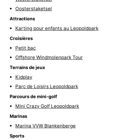
Oosterstaketsel
intérieures
de
de
Villages
Attractions
mini-
bien-
&
Nature
Karting pour enfants au Leopoldpark
golf
être
villes
Sports
Croisières
Petit bac
-
Offshore Windmolenpark Tour
Piscines
-
Terrains de jeux
Kidplay
Faire
-
Parc de Loisirs Leopoldpark
du
Randonnée
-
Parcours de mini-golf
Mini Crazy Golf Leopoldpark
vélo
Terrains
-
Marinas
de
Surfen
-
Marina VVW Blankenberge
golf
Equitation
Boire
Sports