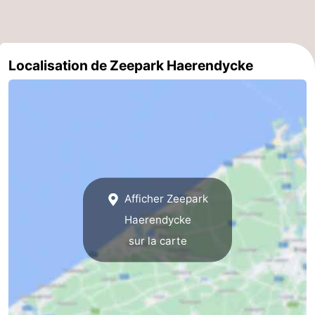
Nieuwvliet
-
Sluis
-
Localisation de Zeepark Haerendycke
Cadzand
-
Nature
Flandre-
Het
Occidentale
-
Zwin
Bruges
-
Afficher Zeepark
Gand
-
Haerendycke
sur la carte
Ypres
La
côte
-
Nature
-