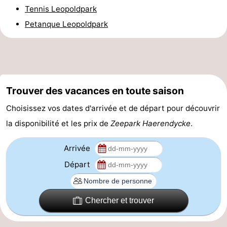
Tennis Leopoldpark
et
Événements
Petanque Leopoldpark
manger
Pratiques
Forum
Route
Trouver des vacances en toute saison
-
Choisissez vos dates d'arrivée et de départ pour découvrir
la disponibilité et les prix de
Zeepark Haerendycke
.
Stationnement
-
Arrivée
Tram
Adresses
Départ
du
Médicales
Région
littoral
Zeeuws-
Chercher et trouver
Vlaanderen
-