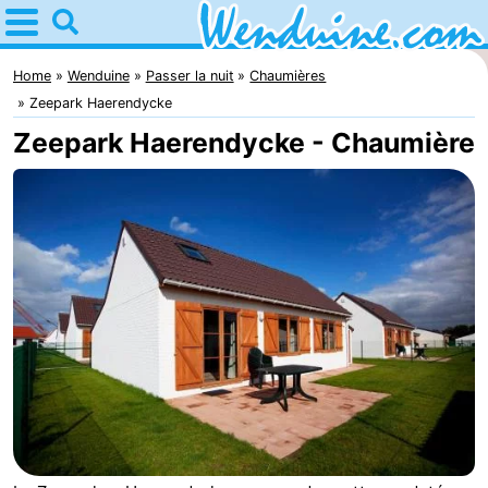
Home
Wenduine
Home
Wenduine
Passer la nuit
Chaumières
Zeepark Haerendycke
Astuces
Zeepark Haerendycke - Chaumière
Avec
les
Passer
enfants
la
Appartements
nuit
-
Residentie
-
Green
Seaside
Campings
Garden
Blankenberge
Chambre