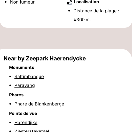
Non fumeur.
Localisation
Musées
-
Distance de la plage :
±300 m.
Monuments
-
Points
Attractions
de
-
Near by Zeepark Haerendycke
vue
Croisières
-
Monuments
Fermes
-
Saltimbanque
Paravang
Terrains
-
Phares
de
Aires
-
Phare de Blankenberge
Points de vue
jeux
de
Bowling
-
Harendijke
jeux
Parcours
Centres
Westerstaketsel