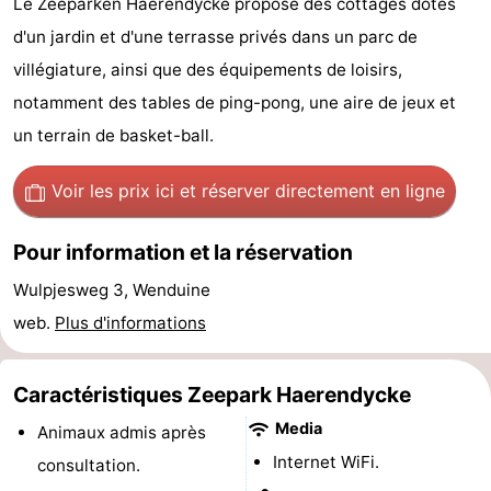
Le Zeeparken Haerendycke propose des cottages dotés
d'hôtes
Chaumières
d'un jardin et d'une terrasse privés dans un parc de
villégiature, ainsi que des équipements de loisirs,
-
notamment des tables de ping-pong, une aire de jeux et
Beachside
-
un terrain de basket-ball.
Blankenberger
-
Voir les prix ici
et réserver directement en ligne
Duinen
Center
Hôtels
Pour information et la réservation
Parcs
Last
Wulpjesweg 3, Wenduine
web.
Plus d'informations
De
minutes
Plages
Haan
Voir
Caractéristiques Zeepark Haerendycke
et
Lieux
Media
Animaux admis après
Internet WiFi.
consultation.
faire
d'intérêt
-