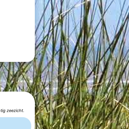
tig zeezicht
.