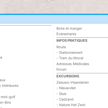
Boire et manger
Événements
INFOS PRATIQUES
Route
- Stationnement
ue
- Tram du littoral
Adresses Médicales
Forum
EXCURSIONS
jeux
Zeeuws-Vlaanderen
x intérieures
- Nieuwvliet
- Sluis
 mini-golf
- Cadzand
en-être
- Nature Het Zwin