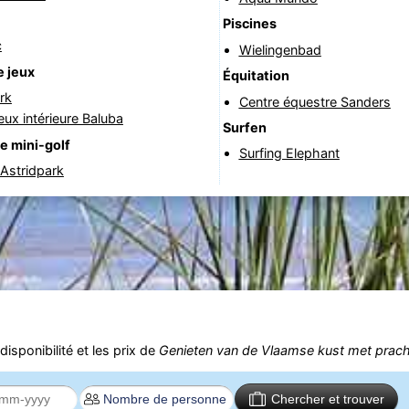
Piscines
c
Wielingenbad
e jeux
Équitation
rk
Centre équestre Sanders
jeux intérieure Baluba
Surfen
e mini-golf
Surfing Elephant
 Astridpark
isponibilité et les prix de
Genieten van de Vlaamse kust met prach
Chercher et trouver