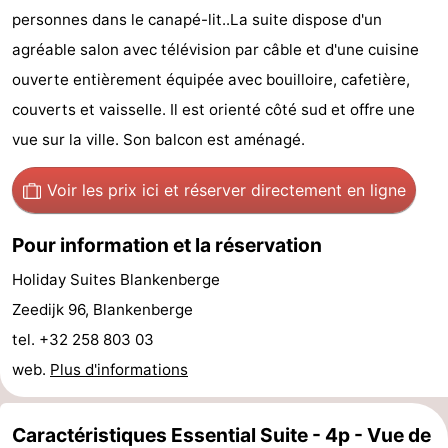
personnes dans le canapé-lit..La suite dispose d'un
d'hôtes
Chaumières
agréable salon avec télévision par câble et d'une cuisine
-
ouverte entièrement équipée avec bouilloire, cafetière,
couverts et vaisselle. Il est orienté côté sud et offre une
Beachside
-
vue sur la ville. Son balcon est aménagé.
Blankenberger
-
Voir les prix ici
et réserver directement en ligne
Duinen
Center
Hôtels
Pour information et la réservation
Parcs
Last
Holiday Suites Blankenberge
De
minutes
Plages
Zeedijk 96, Blankenberge
Haan
Voir
tel. +32 258 803 03
web.
Plus d'informations
et
Lieux
faire
d'intérêt
-
Caractéristiques Essential Suite - 4p - Vue de