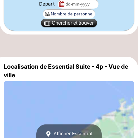
Départ
et
Événements
manger
Pratiques
Chercher et trouver
Forum
Route
-
Localisation de Essential Suite - 4p - Vue de
ville
Stationnement
-
Tram
Adresses
du
Médicales
Région
littoral
Zeeuws-
Afficher Essential
Vlaanderen
-