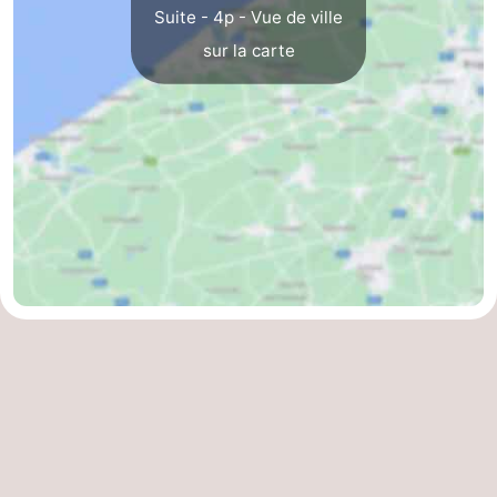
Suite - 4p - Vue de ville
Nieuwvliet
-
sur la carte
Sluis
-
Cadzand
-
Nature
Flandre-
Het
Occidentale
-
Zwin
Bruges
-
Gand
-
Ypres
La
côte
-
Nature
-