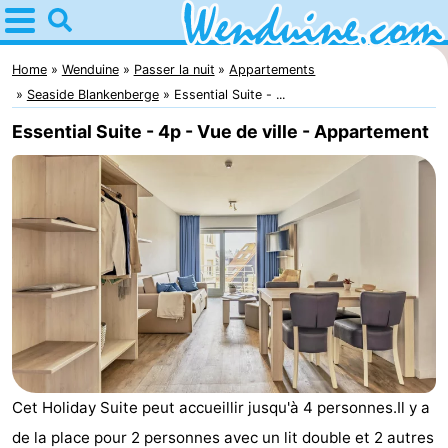
Home
Wenduine
Home
Wenduine
Passer la nuit
Appartements
Seaside Blankenberge
Essential Suite - ...
Astuces
Essential Suite - 4p - Vue de ville - Appartement
Avec
les
Passer
enfants
la
Appartements
nuit
-
Residentie
-
Green
Seaside
Campings
Cet Holiday Suite peut accueillir jusqu'à 4 personnes.Il y a
Garden
Blankenberge
Chambre
de la place pour 2 personnes avec un lit double et 2 autres