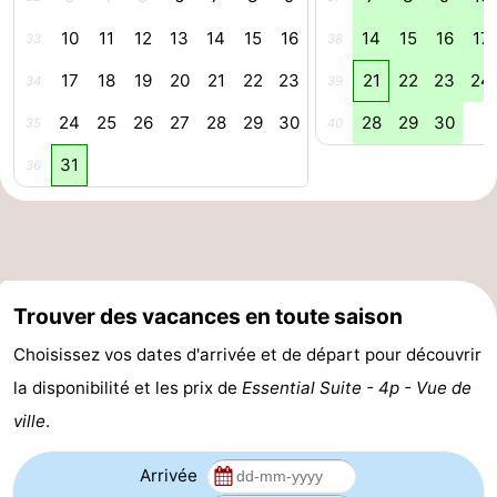
intérieures
de
de
Villages
10
11
12
13
14
15
16
14
15
16
17
33
38
17
18
19
20
21
22
23
21
22
23
24
mini-
bien-
&
Nature
34
39
24
25
26
27
28
29
30
28
29
30
35
40
golf
être
villes
Sports
31
36
-
Piscines
-
Faire
-
Trouver des vacances en toute saison
du
Randonnée
-
Choisissez vos dates d'arrivée et de départ pour découvrir
vélo
Terrains
-
la disponibilité et les prix de
Essential Suite - 4p - Vue de
ville
.
de
Surfen
-
Arrivée
golf
Equitation
Boire