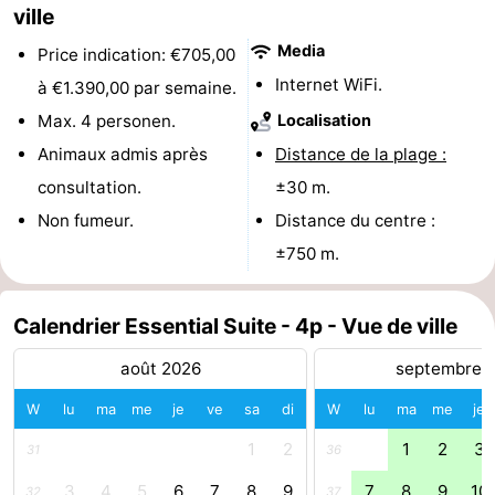
ville
Musées
-
Media
Price indication: €705,00
Monuments
-
Internet WiFi.
à €1.390,00 par semaine.
Max. 4 personen.
Localisation
Points
Attractions
Animaux admis après
Distance de la plage :
de
-
consultation.
±30 m.
Non fumeur.
Distance du centre :
vue
Croisières
-
±750 m.
Fermes
-
Calendrier Essential Suite - 4p - Vue de ville
Terrains
-
août 2026
septembre 
de
Aires
-
W
lu
ma
me
je
ve
sa
di
W
lu
ma
me
je
jeux
de
Bowling
-
1
2
1
2
3
31
36
jeux
Parcours
Centres
3
4
5
6
7
8
9
7
8
9
10
32
37