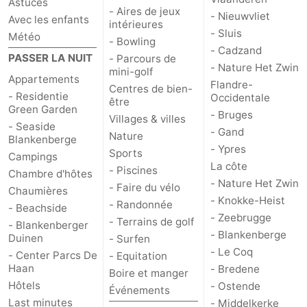
Astuces
- Aires de jeux
- Nieuwvliet
Avec les enfants
intérieures
- Sluis
Météo
- Bowling
- Cadzand
PASSER LA NUIT
- Parcours de
- Nature Het Zwin
mini-golf
Appartements
Flandre-
Centres de bien-
- Residentie
Occidentale
être
Green Garden
- Bruges
Villages & villes
- Seaside
- Gand
Nature
Blankenberge
- Ypres
Sports
Campings
La côte
- Piscines
Chambre d'hôtes
- Nature Het Zwin
- Faire du vélo
Chaumières
- Knokke-Heist
- Randonnée
- Beachside
- Zeebrugge
- Terrains de golf
- Blankenberger
- Blankenberge
Duinen
- Surfen
- Le Coq
- Center Parcs De
- Equitation
Haan
- Bredene
Boire et manger
Hôtels
- Ostende
Événements
Last minutes
- Middelkerke