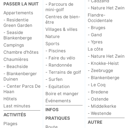
- Cadzand
PASSER LA NUIT
- Parcours de
- Nature Het Zwin
mini-golf
Appartements
Flandre-
Centres de bien-
- Residentie
Occidentale
être
Green Garden
- Bruges
Villages & villes
- Seaside
- Gand
Nature
Blankenberge
- Ypres
Sports
Campings
La côte
- Piscines
Chambre d'hôtes
- Nature Het Zwin
- Faire du vélo
Chaumières
- Knokke-Heist
- Randonnée
- Beachside
- Zeebrugge
- Terrains de golf
- Blankenberger
- Blankenberge
Duinen
- Surfen
- Le Coq
- Center Parcs De
- Equitation
Haan
- Bredene
Boire et manger
Hôtels
- Ostende
Événements
Last minutes
- Middelkerke
INFOS
- Westende
ACTIVITÉS
PRATIQUES
AUTRE
Plages
Route