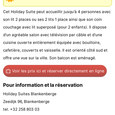
d'hôtes
Chaumières
Cet Holiday Suite peut accueillir jusqu'à 4 personnes avec
-
son lit 2 places ou ses 2 lits 1 place ainsi que son coin
couchage avec lit superposé (pour 2 enfants). Il dispose
Beachside
-
d'un agréable salon avec télévision par câble et d'une
Blankenberger
-
cuisine ouverte entièrement équipée avec bouilloire,
cafetière, couverts et vaisselle. Il est orienté côté sud et
Duinen
Center
Hôtels
offre une vue sur la ville. Son balcon est aménagé.
Parcs
Last
Voir les prix ici
et réserver directement en ligne
De
minutes
Plages
Pour information et la réservation
Haan
Voir
Holiday Suites Blankenberge
et
Lieux
Zeedijk 96, Blankenberge
tel. +32 258 803 03
faire
d'intérêt
-