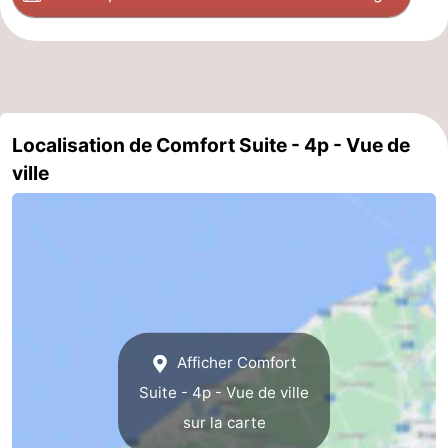
Nieuwvliet
-
Sluis
-
Cadzand
-
Localisation de Comfort Suite - 4p - Vue de
Nature
Flandre-
ville
Het
Occidentale
-
Zwin
Bruges
-
Gand
-
Ypres
La
Afficher Comfort
Suite - 4p - Vue de ville
côte
-
sur la carte
Nature
-