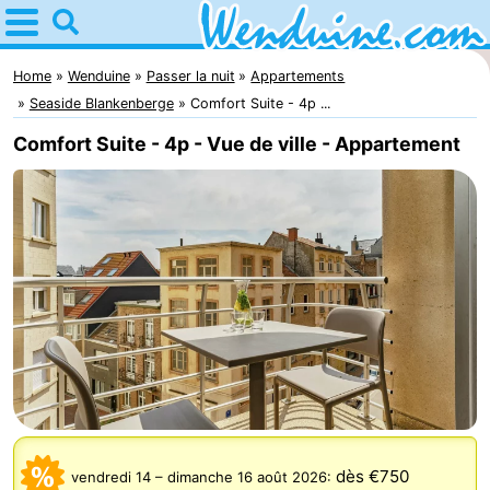
Home
Wenduine
Home
Wenduine
Passer la nuit
Appartements
Seaside Blankenberge
Comfort Suite - 4p ...
Astuces
Comfort Suite - 4p - Vue de ville - Appartement
Avec
les
Passer
enfants
la
Appartements
nuit
-
Residentie
-
Green
Seaside
Campings
Garden
Blankenberge
Chambre
dès €750
vendredi 14
–
dimanche 16 août 2026
: