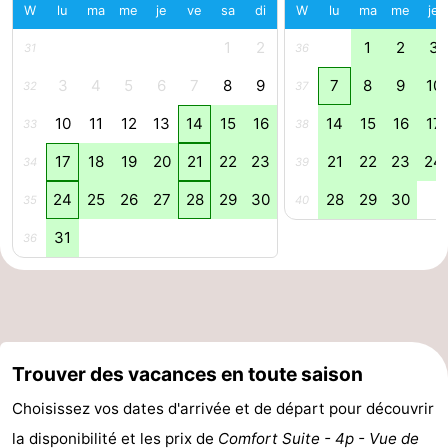
W
lu
ma
me
je
ve
sa
di
W
lu
ma
me
je
intérieures
de
de
Villages
1
2
1
2
3
31
36
mini-
bien-
&
Nature
3
4
5
6
7
8
9
7
8
9
10
32
37
golf
être
villes
Sports
10
11
12
13
14
15
16
14
15
16
17
33
38
17
18
19
20
21
22
23
21
22
23
24
-
34
39
24
25
26
27
28
29
30
28
29
30
35
40
Piscines
-
31
36
Faire
-
du
Randonnée
-
vélo
Terrains
-
Trouver des vacances en toute saison
de
Surfen
-
Choisissez vos dates d'arrivée et de départ pour découvrir
golf
Equitation
Boire
la disponibilité et les prix de
Comfort Suite - 4p - Vue de