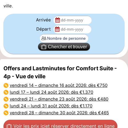
ville
.
et
Événements
Arrivée
manger
Pratiques
Départ
Forum
Chercher et trouver
Route
-
Offers and Lastminutes for Comfort Suite -
Stationnement
-
4p - Vue de ville
vendredi 14
–
dimanche 16 août 2026
: dès €750
Tram
Adresses
lundi 17
–
lundi 24 août 2026
: dès €1.370
du
Médicales
Région
vendredi 21
–
dimanche 23 août 2026
: dès €480
lundi 24
–
lundi 31 août 2026
: dès €1.170
littoral
Zeeuws-
vendredi 28
–
dimanche 30 août 2026
: dès €465
Vlaanderen
-
Voir les prix ici
et réserver directement en ligne