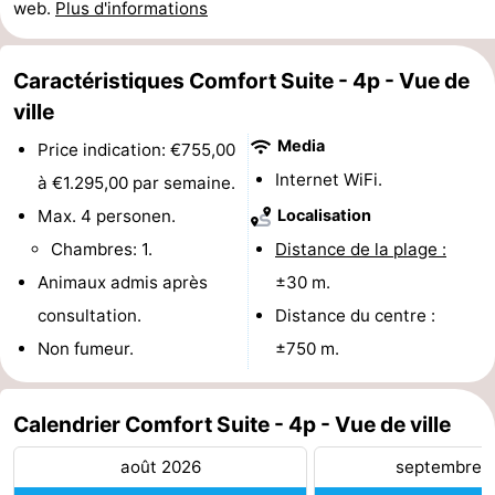
web.
Plus d'informations
Musées
-
Caractéristiques Comfort Suite - 4p - Vue de
Monuments
-
ville
Points
Attractions
Media
Price indication: €755,00
de
-
Internet WiFi.
à €1.295,00 par semaine.
Max. 4 personen.
Localisation
vue
Croisières
-
Chambres: 1.
Distance de la plage :
Fermes
-
Animaux admis après
±30 m.
consultation.
Distance du centre :
Terrains
-
Non fumeur.
±750 m.
de
Aires
-
Calendrier Comfort Suite - 4p - Vue de ville
jeux
de
Bowling
-
août 2026
septembre 
jeux
Parcours
Centres