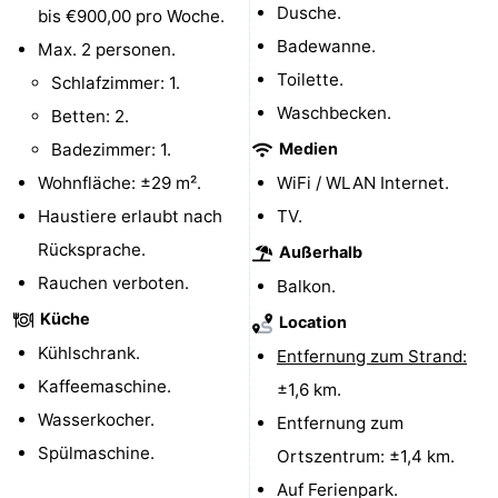
Dusche.
bis €900,00 pro Woche.
Cadzand
-
Badewanne.
Max. 2 personen.
Toilette.
Schlafzimmer: 1.
Natur
Westflandern
Waschbecken.
Betten: 2.
Het
-
Badezimmer: 1.
Medien
Wohnfläche: ±29 m².
WiFi / WLAN Internet.
Zwin
Brügge
-
Haustiere erlaubt nach
TV.
Gent
-
Rücksprache.
Außerhalb
Rauchen verboten.
Ypern
Die
Balkon.
Küche
Location
Küste
-
Kühlschrank.
Entfernung zum Strand:
Natur
-
Kaffeemaschine.
±1,6 km.
Wasserkocher.
Entfernung zum
Het
Knokke-
-
Spülmaschine.
Ortszentrum: ±1,4 km.
Zwin
Heist
Zeebrugge
-
Auf Ferienpark.