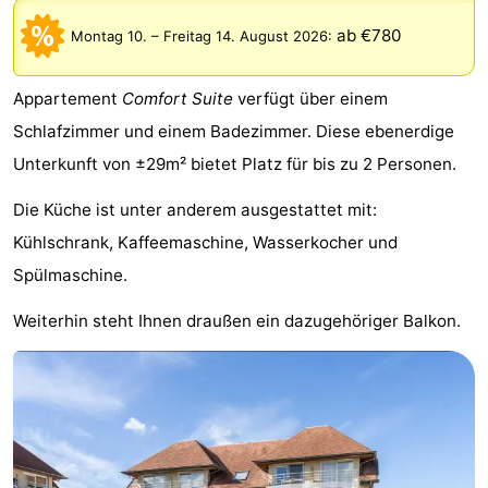
-
ab €780
Montag 10.
–
Freitag 14. August 2026
:
Beachside
-
Appartement
Comfort Suite
verfügt über einem
Blankenberger
-
Schlafzimmer und einem Badezimmer. Diese ebenerdige
Unterkunft von ±29m² bietet Platz für bis zu 2 Personen.
Duinen
Center
Hotels
Die Küche ist unter anderem ausgestattet mit:
Parcs
Zimmer
Kühlschrank, Kaffeemaschine, Wasserkocher und
De
(mit
Lastminutes
Spülmaschine.
Haan
Frühstück)
Strand
Weiterhin steht Ihnen draußen ein dazugehöriger Balkon.
Sehen
&
-
tun
Museen
-