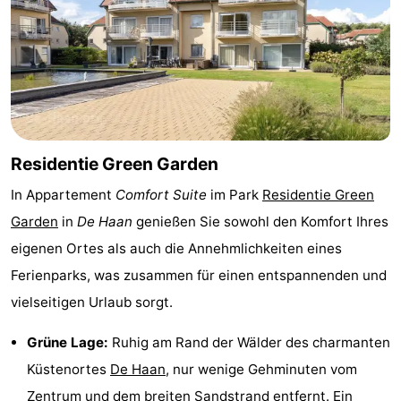
Denkmäler
-
Aussichtspunkte
Attraktionen
-
Rundfahrten
-
Residentie Green Garden
Bauernhöfe
-
In Appartement
Comfort Suite
im Park
Residentie Green
Garden
in
De Haan
genießen Sie sowohl den Komfort Ihres
Spielplätze
-
eigenen Ortes als auch die Annehmlichkeiten eines
Indoor-
-
Ferienparks, was zusammen für einen entspannenden und
vielseitigen Urlaub sorgt.
Spielplätze
Bowling
-
Grüne Lage:
Ruhig am Rand der Wälder des charmanten
Minigolfplätze
Wellness-
Küstenortes
De Haan
, nur wenige Gehminuten vom
Zentren
Dörfer
Zentrum und dem
breiten Sandstrand
entfernt. Ein