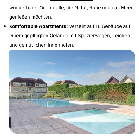
wunderbarer Ort für alle, die Natur, Ruhe und das Meer
&
Natur
genießen möchten.
Städte
Sport
Komfortable Apartments:
Verteilt auf 18 Gebäude auf
einem gepflegten Gelände mit Spazierwegen, Teichen
-
und gemütlichen Innenhöfen.
Schwimmbader
-
Radfahren
-
Wandern
-
Golfplatze
-
Surfen
Essen
und
Veranstaltungen
trinken
Praktisch