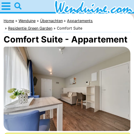
Home
Wenduine
Home
Wenduine
Übernachten
Appartements
Residentie Green Garden
Comfort Suite
Tipps
Comfort Suite - Appartement
Für
kindern
Übernachten
Appartements
-
Residentie
-
Green
Seaside
Campingplätze
Garden
Blankenberge
Ferienhäuser