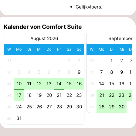
Gelijkvloers.
Blankenberge
-
De
-
Kalender von Comfort Suite
Haan
Bredene
-
August 2026
September 
W
Mo
Di
Mi
Do
Fr
Sa
So
W
Mo
Di
Mi
Do
Ostende
-
1
2
1
2
3
31
36
Middelkerke
-
3
4
5
6
7
8
9
7
8
9
10
32
37
Westende
Wetter
10
11
12
13
14
15
16
14
15
16
17
33
38
Kontakt
17
18
19
20
21
22
23
21
22
23
24
34
39
24
25
26
27
28
29
30
28
29
30
35
40
31
36