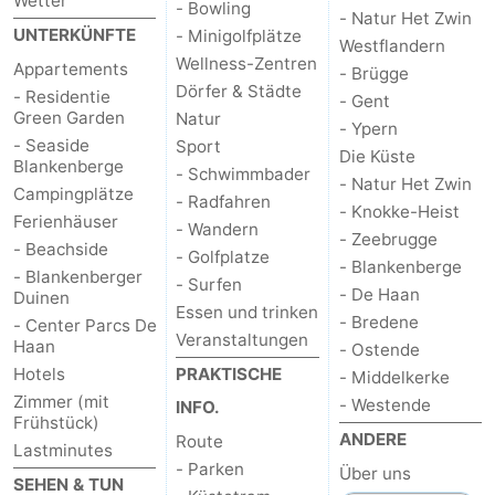
Wetter
- Bowling
- Natur Het Zwin
UNTERKÜNFTE
- Minigolfplätze
Westflandern
Wellness-Zentren
Appartements
- Brügge
Dörfer & Städte
- Residentie
- Gent
Green Garden
Natur
- Ypern
- Seaside
Sport
Die Küste
Blankenberge
- Schwimmbader
- Natur Het Zwin
Campingplätze
- Radfahren
- Knokke-Heist
Ferienhäuser
- Wandern
- Zeebrugge
- Beachside
- Golfplatze
- Blankenberge
- Blankenberger
- Surfen
- De Haan
Duinen
Essen und trinken
- Bredene
- Center Parcs De
Veranstaltungen
Haan
- Ostende
Hotels
PRAKTISCHE
- Middelkerke
Zimmer (mit
- Westende
INFO.
Frühstück)
ANDERE
Route
Lastminutes
- Parken
Über uns
SEHEN & TUN